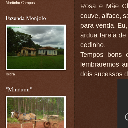
Martinho Campos
Rosa e Mãe Ch
couve, alface, s
Fazenda Monjolo
para venda. Eu,
árdua tarefa de
cedinho.
Tempos bons d
lembraremos ai
dois sucessos d
Ibitira
"Minduim"