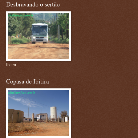
Desbravando o sertão
Ibitira
Copasa de Ibitira