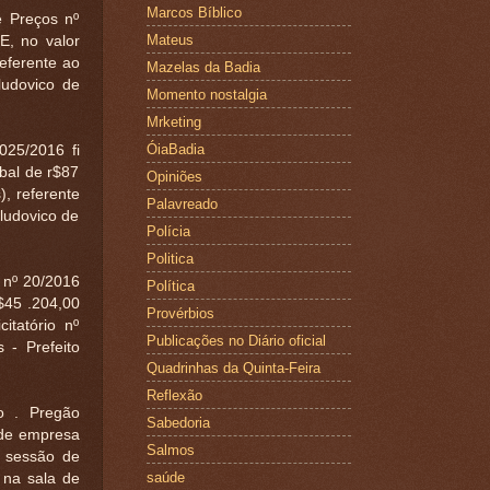
Marcos Bíblico
Preços nº
Mateus
, no valor
referente ao
Mazelas da Badia
ludovico de
Momento nostalgia
Mrketing
ÓiaBadia
025/2016 fi
al de r$87
Opiniões
), referente
Palavreado
 ludovico de
Polícia
Politica
nº 20/2016
Política
$45 .204,00
Provérbios
itatório nº
Publicações no Diário oficial
 - Prefeito
Quadrinhas da Quinta-Feira
Reflexão
 . Pregão
Sabedoria
o de empresa
Salmos
a sessão de
saúde
 na sala de