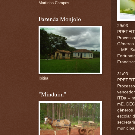
Martinho Campos
Fazenda Monjolo
29/03
PREFEI
Processo
Gêneros 
– ME, Su
Fortunat
Francisco
31/03
Ibitira
PREFEI
Process
vencedo
"Minduim"
lTDa – m
mE, DÉCI
gêneros 
escolar 
secretar
municipal