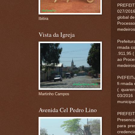
PREFEIT
027/2016
global de
Ibitira
Processo
medeiros 
Vista da Igreja
Prefeitu
rmada co
.911,95 (
ao Proces
medeiros 
PrEFEITu
fi rmada
( quaren
Martinho Campos
03/2016 
municipal
Avenida Cel Pedro Lino
PREFEIT
Presencia
para pre
credenci