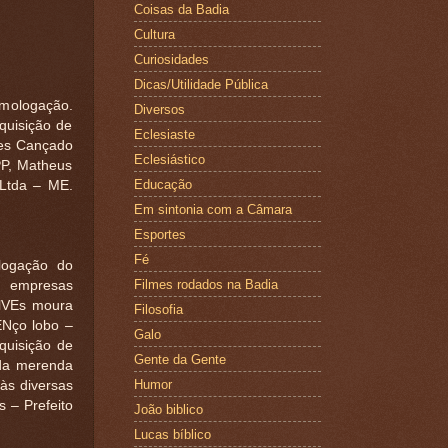
Coisas da Badia
Cultura
Curiosidades
Dicas/Utilidade Pública
ologação.
Diversos
quisição de
Eclesiaste
pes Cançado
Eclesiástico
PP, Matheus
Educação
Ltda – ME.
Em sintonia com a Câmara
Esportes
Fé
ogação do
Filmes rodados na Badia
s empresas
lVEs moura
Filosofia
Nço lobo –
Galo
uisição de
Gente da Gente
 da merenda
Humor
às diversas
 – Prefeito
João biblico
Lucas bíblico