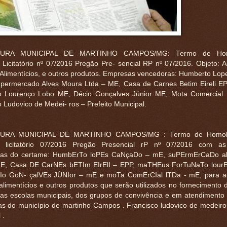
TURA MUNICIPAL DE MARTINHO CAMPOS/MG: Termo de Hom
 Licitatório nº 07/2016 Pregão Pre- sencial RP nº 07/2016. Objeto: A
Alimentícios, e outros produtos. Empresas vencedoras: Humberto Lo
permercado Alves Moura Ltda – ME, Casa de Carnes Betim Eireli E
o Lourenço Lobo ME, Décio Gonçalves Júnior ME, Mota Comercial 
 Ludovico de Medei- ros – Prefeito Municipal.
TURA MUNICIPAL DE MARTINHO CAMPOS/MG : Termo de Homol
o licitatório 07/2016 Pregão Presencial rP nº 07/2016 com a
ras do certame: HumbErTo loPEs CaNçaDo – mE, suPErmErCaDo a
E, Casa DE CarNEs bETIm EIrElI – EPP, maTHEus ForTuNaTo lourE
o GoN- çalVEs JÚNIor – mE e moTa ComErCIal lTDa - mE, para aq
alimentícios e outros produtos que serão utilizados no fornecimento
das escolas municipais, dos grupos de convivência e em atendimento 
ias do município de martinho Campos . Francisco ludovico de medeiros
 .