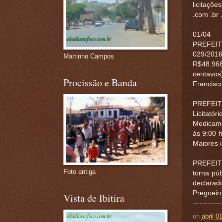
licitaçõe
.com .br 
01/04
PREFEIT
029/201
Martinho Campos
R$48.968
centavos)
Procissão e Banda
Francisco
PREFEIT
Licitat
Medicame
ás 9:00 h
Maiores i
PREFEIT
Foto antiga
torna pú
declarad
Pregoeiro
Vista de Ibitira
on
abril 0