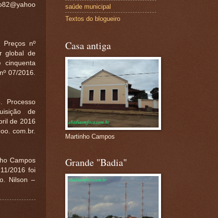
acao82@yahoo
saúde municipal
Textos do blogueiro
Casa antiga
Preços nº
 global de
e cinquenta
nº 07/2016.
 Processo
uisição de
ril de 2016
hoo. com.br.
Martinho Campos
Grande "Badia"
nho Campos
11/2016 foi
. Nilson –