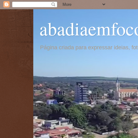
abadiaemfoc
Página criada para expressar ideias, f