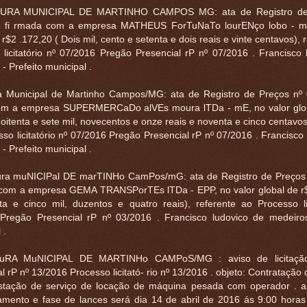
URA MUNICIPAL DE MARTINHO CAMPOS MG: ata de Registro de 
 fi rmada com a empresa MATHEUS ForTuNaTo lourENço lobo - mE
 r$2 .172,20 ( Dois mil, cento e setenta e dois reais e vinte centavos), 
 licitatório nº 07/2016 Pregão Presencial rP nº 07/2016 . Francisco 
- Prefeito municipal .
ra Municipal de Martinho Campos/MG: ata de Registro de Preços nº 
m a empresa SUPERMERCaDo alVEs moura lTDa - mE, no valor glob
 oitenta e sete mil, novecentos e onze reais e noventa e cinco centavos
so licitatório nº 07/2016 Pregão Presencial rP nº 07/2016 . Francisco
- Prefeito municipal .
ra muNICIPal DE marTINHo CamPos/mG: ata de Registro de Preços 
 com a empresa GEMA TRANSPorTEs lTDa - EPP, no valor global de r
ta e cinco mil, duzentos e quatro reais), referente ao Processo lic
Pregão Presencial rP nº 03/2016 . Francisco ludovico de medeiros
 .
uRA MuNICIPAL DE MARTINHo CAMPoS/MG : aviso de licitação
l rP nº 13/2016 Processo licitató- rio nº 13/2016 . objeto: Contrataçã
stação de serviço de locação de máquina pesada com operador . 
amento e fase de lances será dia 14 de abril de 2016 ás 9:00 horas