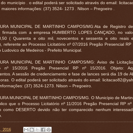
s do município . o edital poderá ser solicitado através do email: licit
. maiores informações: (37) 3524- 1273 . Nilson – Pregoeiro .
URA MUNICIPAL DE MARTINHO CAMPOS/MG:Ata de Registro de 
6 firmada com a empresa HUMBERTO LOPES CANÇADO, no valor
,50 ( Quarenta e oito mil, novecentos e sessenta e oito reais 
, referente ao Processo Licitatório nº 07/2016 Pregão Presencial RP 
 Ludovico de Medeiros - Prefeito Municipal.
URA MUNICIPAL DE MARTINHO CAMPOS/MG: Aviso de Licitação.
ório nº 15/2016 Pregão Presencial RP nº 15/2016. Objeto: Aq
ntos. A sessão de credenciamento e fase de lances será dia 19 de Ab
oras. O edital poderá ser solicitado através do email: licitacao82@ya
nformações: (37) 3524-1273. Nilson – Pregoeiro.
URA MUNICIPAL DE MARTINHO CAMPOS/MG. O Município de Marti
blico que o Processo Licitatório nº 11/2016 Pregão Presencial RP nº 
o como DESERTO devido não ter comparecido nenhum interessado
.
1, 2016