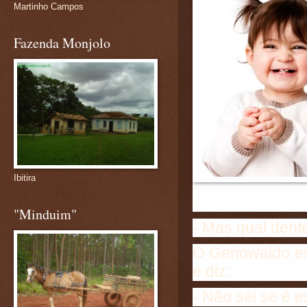
Martinho Campos
Fazenda Monjolo
Ibitira
"Minduim"
- Mas qual dent
O Geriowaldo en
e diz:
- Não sei se é 