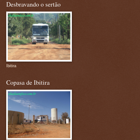
Desbravando o sertão
Ibitira
Copasa de Ibitira