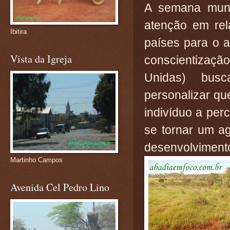
A semana mund
atenção em rel
Ibitira
países para o 
Vista da Igreja
conscientizaç
Unidas) busc
personalizar qu
indivíduo a per
se tornar um a
desenvolvimento
Martinho Campos
Avenida Cel Pedro Lino