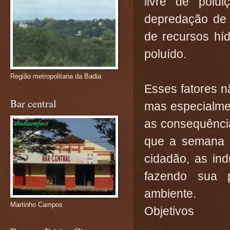
livre de polu
depredação de 
de recursos hí
poluído.
Região metropolitana da Badia
Esses fatores 
Bar central
mas especialmen
as consequência
que a semana m
cidadão, as in
fazendo sua 
ambiente.
Martinho Campos
Objetivos