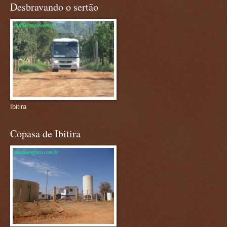
Desbravando o sertão
Ibitira
Copasa de Ibitira