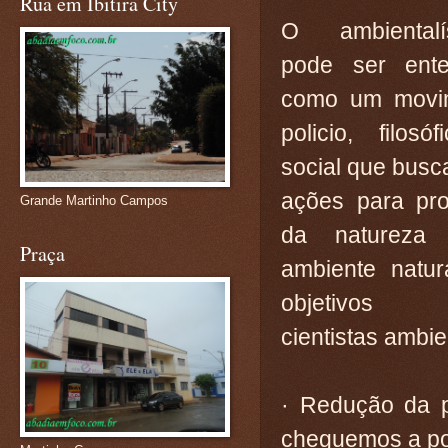
Rua em Ibitira City
O ambientalí
pode ser ente
como um movi
policio, filosó
social que busca
ações para pro
Grande Martinho Campos
da natureza
Praça
ambiente natur
objetivos
cientistas ambie
· Redução da p
cheguemos a po