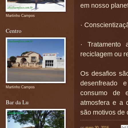
em nosso plane
Martinho Campos
· Conscientizaç
Centro
· Tratamento 
reciclagem ou r
Os desafios sã
desenfreado 
Martinho Campos
consumo de e
Bar da Lu
atmosfera e a 
são motivos de 
on
maio 30, 2016