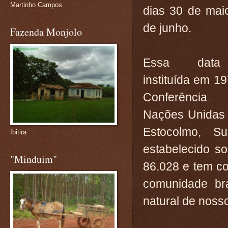
Martinho Campos
dias 30 de mai
de junho.
Fazenda Monjolo
Essa data
instituída em 1
Conferênci
Nações Unidas 
Estocolmo, Su
Ibitira
estabelecido s
"Minduim"
86.028 e tem co
comunidade bra
natural de nosso