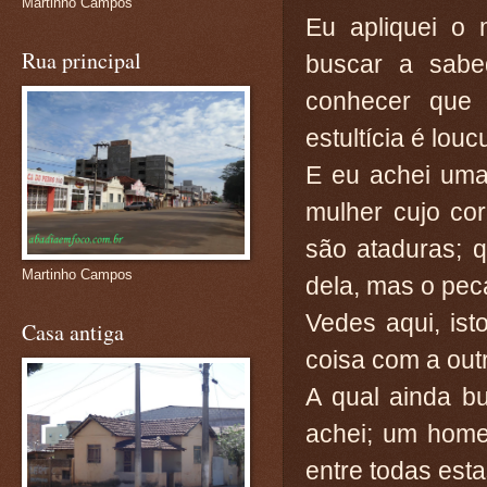
Martinho Campos
Eu apliquei o 
Rua principal
buscar a sabe
conhecer que
estultícia é louc
E eu achei uma
mulher cujo co
são ataduras; 
Martinho Campos
dela, mas o peca
Vedes aqui, ist
Casa antiga
coisa com a out
A qual ainda b
achei; um home
entre todas esta