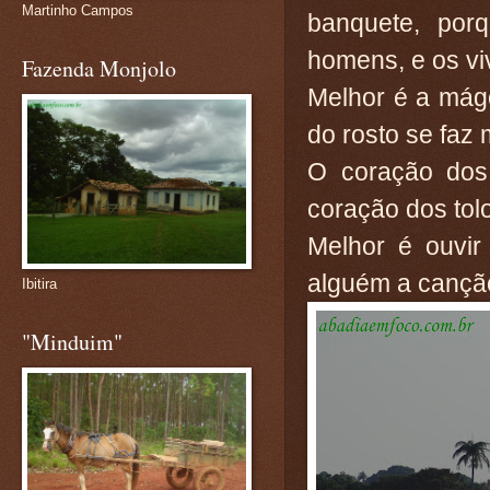
Martinho Campos
banquete, por
homens, e os vi
Fazenda Monjolo
Melhor é a mágo
do rosto se faz 
O coração dos
coração dos tolo
Melhor é ouvir
alguém a canção
Ibitira
"Minduim"