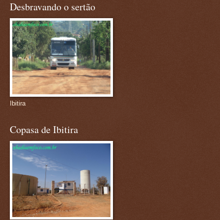
Desbravando o sertão
Ibitira
Copasa de Ibitira