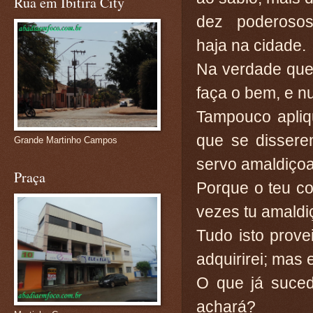
Rua em Ibitira City
dez poderoso
haja na cidade.
Na verdade que
faça o bem, e n
Tampouco apliq
que se dissere
Grande Martinho Campos
servo amaldiçoa
Praça
Porque o teu c
vezes tu amaldi
Tudo isto prove
adquirirei; mas 
O que já suced
achará?