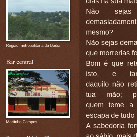
dias na sua mal
Não sejas 
demasiadamente
mesmo?
Não sejas dema
Região metropolitana da Badia
que morrerias f
Bar central
Bom é que ret
isto, e ta
daquilo não ret
tua mão; po
quem teme a
escapa de tudo 
Martinho Campos
A sabedoria for
ao sábio, mais 