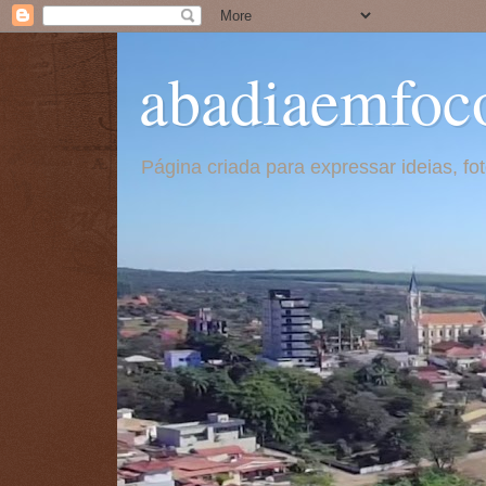
abadiaemfoc
Página criada para expressar ideias, f