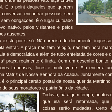
gar onde as pessoas vão, faça chuva
ol. É o point daqueles que querem
e conversar, encontrar pessoas, sem
, sem obrigações. É o lugar cultuado
vo nativo, pelos visitantes e pelos
pes ausentes.
 existe por si só. Não precisa de documento, ingresso,
ela entrar. A praça não tem relógio, não tem hora mar
Ela é democrática e além de tudo enfeitada de cores e d
sa" praça realmente é linda. Com um desenho bonito, 
vores frondosas, flores e muito verde. Ela encerra a
ima Matriz de Nossa Senhora da Abadia. Juntamente com
 é o principal cartão postal da nossa querida Martinh
 de seus moradores e patrimônio da cidade.
Todavia, há algum tempo, boatos 
que ela será reformada, que
coisas serão mudadas. Certo 