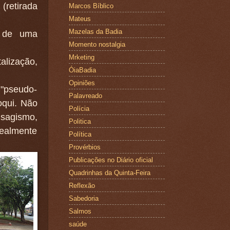
 (retirada
Marcos Bíblico
Mateus
Mazelas da Badia
r de uma
Momento nostalgia
Mrketing
alização,
ÓiaBadia
Opiniões
 "pseudo-
Palavreado
oqui. Não
Polícia
sagismo,
Politica
realmente
Política
Provérbios
Publicações no Diário oficial
Quadrinhas da Quinta-Feira
Reflexão
Sabedoria
Salmos
saúde