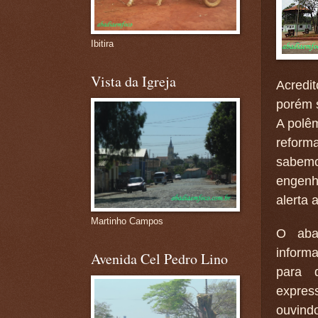
Ibitira
Vista da Igreja
Acredi
porém s
A polêm
reform
sabemo
engenh
alerta 
Martinho Campos
O aba
inform
Avenida Cel Pedro Lino
para 
expre
ouvind