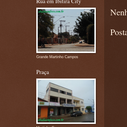
Rua em Ibitira City
Nenh
Post
Grande Martinho Campos
Praça