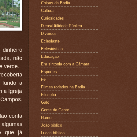
Coisas da Badia
Cultura
Curiosidades
Dicas/Utilidade Pública
Diversos
Eclesiaste
Eclesiástico
 dinheiro
Educação
cada, não
Em sintonia com a Câmara
e verde.
Esportes
recoberta
Fé
o fundo a
Filmes rodados na Badia
 a Igreja
Filosofia
o Campos.
Galo
Gente da Gente
dão conta
Humor
 algumas
João biblico
é que já
Lucas bíblico