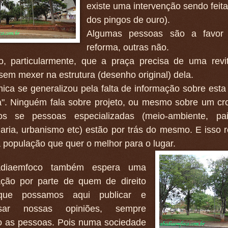
existe uma intervenção sendo feita
dos pingos de ouro).
Algumas pessoas são a favo
reforma, outras não.
to, particularmente, que a praça precisa de uma revit
em mexer na estrutura (desenho original) dela.
ica se generalizou pela falta de informação sobre esta
a". Ninguém fala sobre projeto, ou mesmo sobre um cr
s se pessoas especializadas (meio-ambiente, pai
aria, urbanismo etc) estão por trás do mesmo. E isso 
a população que quer o melhor para o lugar.
diaemfoco também espera uma
ação por parte de quem de direito
que possamos aqui publicar e
ssar nossas opiniões, sempre
o as pessoas. Pois numa sociedade