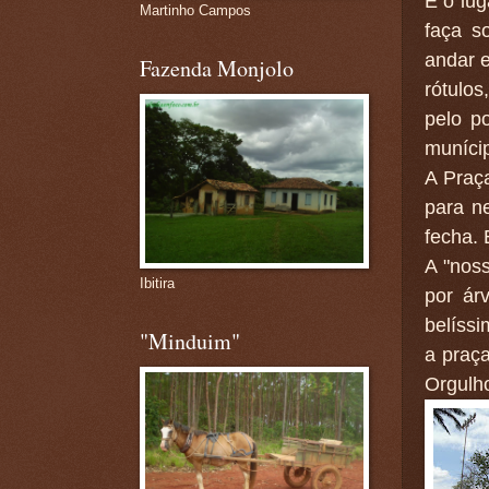
É o lu
Martinho Campos
faça s
andar 
Fazenda Monjolo
rótulos
pelo po
muníci
A Praça
para n
fecha. 
A "nos
Ibitira
por ár
belíss
"Minduim"
a praça
Orgulho