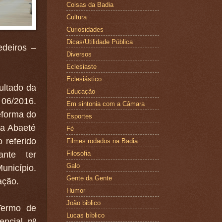
Coisas da Badia
Cultura
Curiosidades
Dicas/Utilidade Pública
deiros –
Diversos
Eclesiaste
Eclesiástico
tado da
Educação
 06/2016.
Em sintonia com a Câmara
eforma do
Esportes
ua Abaeté
Fé
 referido
Filmes rodados na Badia
ante ter
Filosofia
Galo
unicípio.
Gente da Gente
ação.
Humor
João biblico
ermo de
Lucas bíblico
encial nº