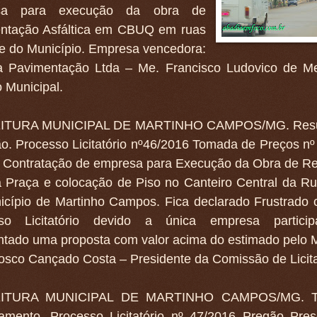
sa para execução da obra de
ntação Asfáltica em CBUQ em ruas
e do Município. Empresa vencedora:
 Pavimentação Ltda – Me. Francisco Ludovico de Me
o Municipal.
ITURA MUNICIPAL DE MARTINHO CAMPOS/MG. Resul
ão. Processo Licitatório nº46/2016 Tomada de Preços nº
: Contratação de empresa para Execução da Obra de R
a Praça e colocação de Piso no Canteiro Central da R
icípio de Martinho Campos. Fica declarado Frustrado o
so Licitatório devido a única empresa particip
ntado uma proposta com valor acima do estimado pelo M
osco Cançado Costa – Presidente da Comissão de Licit
ITURA MUNICIPAL DE MARTINHO CAMPOS/MG. T
amento. Processo Licitatório nº 47/2016 Pregão Pres