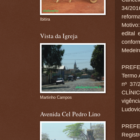
34/201
reform
Ibitira
Motivo
edital
Vista da Igreja
conform
Medeiro
PREFE
Termo A
nº 37/
CLÍNIC
Martinho Campos
vigênci
Ludovic
Avenida Cel Pedro Lino
PREFE
Regis