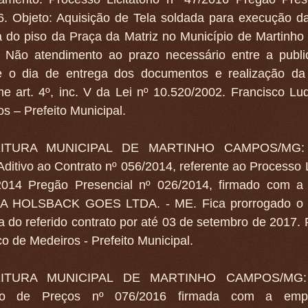
6. Objeto: Aquisição de Tela soldada para execução d
a do piso da Praça da Matriz no Município de Martinh
: Não atendimento ao prazo necessário entre a publ
 e o dia de entrega dos documentos e realização da
e art. 4º, inc. V da Lei nº 10.520/2002. Francisco Lu
s – Prefeito Municipal.
ITURA MUNICIPAL DE MARTINHO CAMPOS/MG: T
ditivo ao Contrato nº 056/2014, referente ao Processo Li
2014 Pregão Presencial nº 026/2014, firmado com a
A HOLSBACK GOES LTDA. - ME. Fica prorrogado o 
a do referido contrato por até 03 de setembro de 2017. 
o de Medeiros - Prefeito Municipal.
ITURA MUNICIPAL DE MARTINHO CAMPOS/MG:
tro de Preços nº 076/2016 firmada com a emp