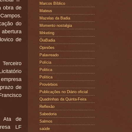
Marcos Bíblico
a obra de
Mateus
o Campos.
Mazelas da Badia
icação do
Momento nostalgia
 abertura
Mrketing
dovico de
ÓiaBadia
Opiniões
Palavreado
Polícia
erceiro
Politica
citatório
Política
 empresa
Provérbios
prazo de
Publicações no Diário oficial
Francisco
Quadrinhas da Quinta-Feira
Reflexão
Sabedoria
 Ata de
Salmos
resa LF
saúde