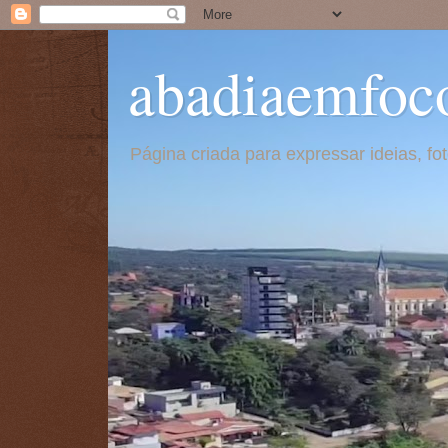
abadiaemfoc
Página criada para expressar ideias, f