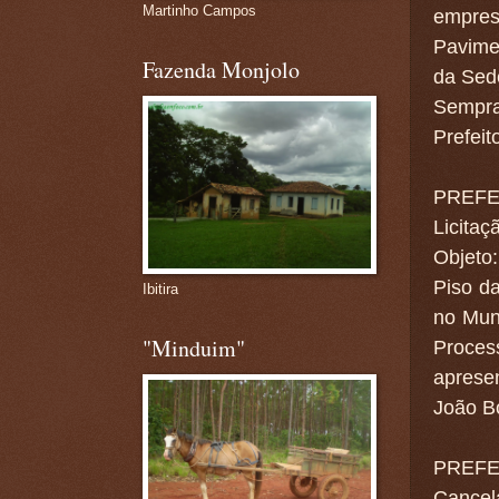
Martinho Campos
empre
Pavime
Fazenda Monjolo
da Sed
Sempra
Prefeit
PREFE
Licitaç
Objeto
Piso d
Ibitira
no Mun
"Minduim"
Proces
aprese
João B
PREFE
Cancel