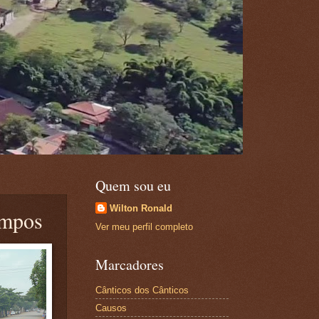
Quem sou eu
Wilton Ronald
ampos
Ver meu perfil completo
Marcadores
Cânticos dos Cânticos
Causos