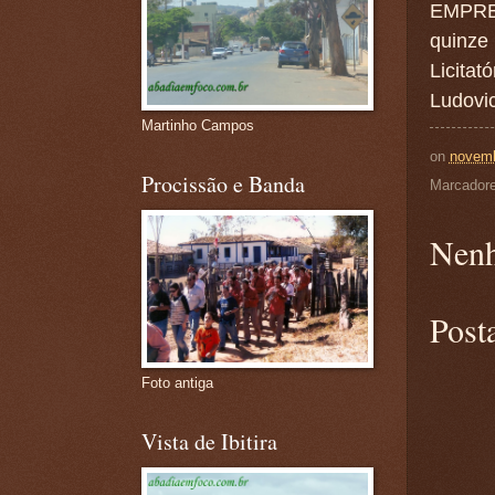
EMPRES
quinze
Licita
Ludovic
Martinho Campos
on
novemb
Procissão e Banda
Marcador
Nenh
Post
Foto antiga
Vista de Ibitira