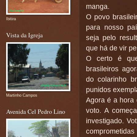
manga.
O povo brasilei
Ibitira
para nosso paí
Vista da Igreja
seja pelo resu
que há de vir pel
O certo é qu
brasileiros ag
do colarinho b
punidos exempl
Martinho Campos
Agora é a hora
voto. A começ
Avenida Cel Pedro Lino
investigado. V
comprometidas