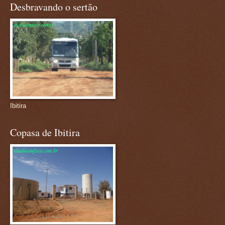
Desbravando o sertão
Ibitira
Copasa de Ibitira