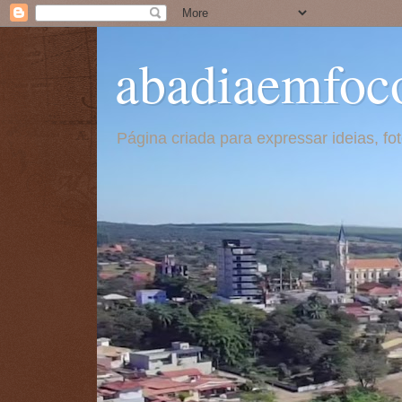
abadiaemfoc
Página criada para expressar ideias, f