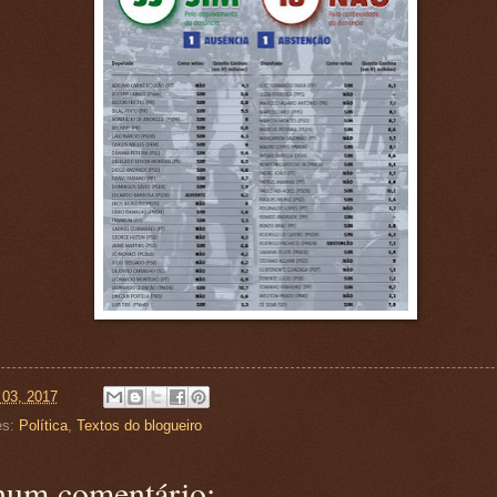
 03, 2017
es:
Política
,
Textos do blogueiro
um comentário: