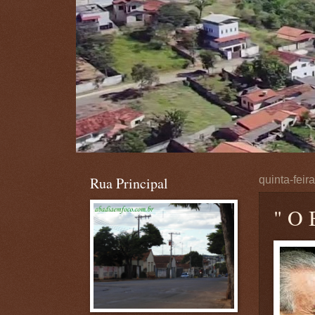
Rua Principal
quinta-feir
" O B