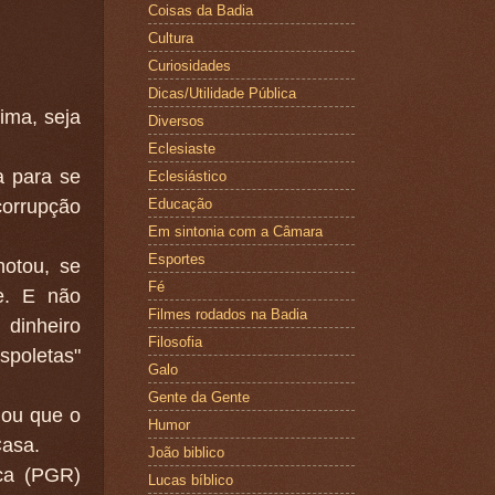
Coisas da Badia
Cultura
Curiosidades
Dicas/Utilidade Pública
ima, seja
Diversos
Eclesiaste
a para se
Eclesiástico
orrupção
Educação
Em sintonia com a Câmara
Esportes
otou, se
Fé
e. E não
Filmes rodados na Badia
 dinheiro
Filosofia
spoletas"
Galo
Gente da Gente
nou que o
Humor
Casa.
João biblico
ica (PGR)
Lucas bíblico