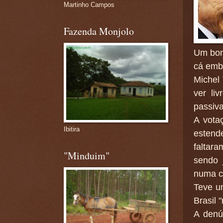
Martinho Campos
Fazenda Monjolo
Um bom 
cá emb
Michel
ver li
passiva
A vota
Ibitira
estend
faltar
"Minduim"
sendo 
numa ca
Teve u
Brasil 
A denú