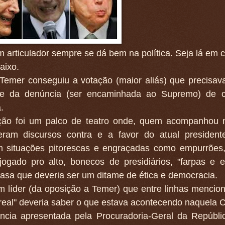
articulador sempre se dá bem na política. Seja lá em c
aixo.
 Temer conseguiu a votação (maior aliás) que precisav
vre da denúncia (ser encaminhada ao Supremo) de c
.
ção foi um palco de teatro onde, quem acompanhou n
eram discursos contra e a favor do atual president
am situações pitorescas e engraçadas como empurrões,
jogado pro alto, bonecos de presidiários, "farpas e e
sa que deveria ser um ditame de ética e democracia.
m líder (da oposição a Temer) que entre linhas mencio
"real" deveria saber o que estava acontecendo naquela 
ncia apresentada pela Procuradoria-Geral da Repúbl