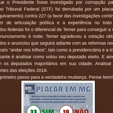
ue o Presidente fosse investigado por corrupção pa
o Tribunal Federal (STF) foi derrubada por um plac
quivamento) contra 227 (a favor das investigações conti
r de articulação política e a experiência no trat
os federais foi o diferencial de Temer para conseguir a v
nunciamento à noite, Temer agradeceu a votação obt
dos e anunciou que seguirá adiante com as reformas ne
país “andar nos trilhos”, tais como a previdenciária e a tr
sante é analisar como votou seu deputado eleito. E ai
m os deputados majoritários em sua cidade. Analisar e
ntes das eleições 2018.
 primeiro passo para a verdadeira mudança. Pense bem!