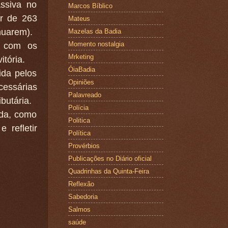
ssiva no
Marcos Bíblico
ar de 263
Mateus
nuarem).
Mazelas da Badia
Momento nostalgia
o com os
Mrketing
itória.
ÓiaBadia
ida pelos
Opiniões
cessárias
Palavreado
ibutária.
Polícia
nda, como
Politica
 refletir
Política
Provérbios
Publicações no Diário oficial
Quadrinhas da Quinta-Feira
Reflexão
Sabedoria
Salmos
saúde