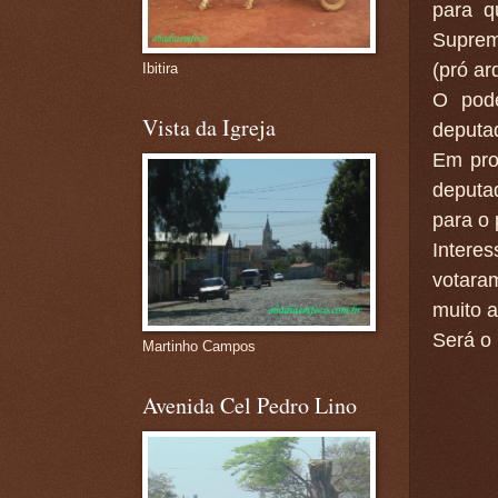
para q
Suprem
(pró ar
Ibitira
O pode
Vista da Igreja
deputad
Em pro
deputa
para o 
Interes
votara
muito a
Será o
Martinho Campos
Avenida Cel Pedro Lino