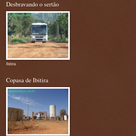
Desbravando o sertão
Ibitira
Copasa de Ibitira