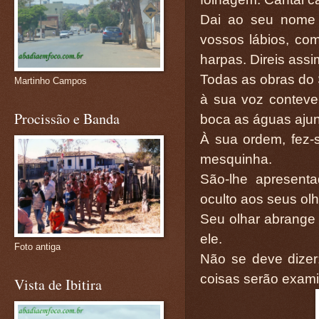
Dai ao seu nome m
vossos lábios, co
harpas. Direis assi
Todas as obras do 
Martinho Campos
à sua voz contev
Procissão e Banda
boca as águas ajun
À sua ordem, fez-
mesquinha.
São-lhe apresent
oculto aos seus olh
Seu olhar abrange 
ele.
Foto antiga
Não se deve dizer
coisas serão exam
Vista de Ibitira