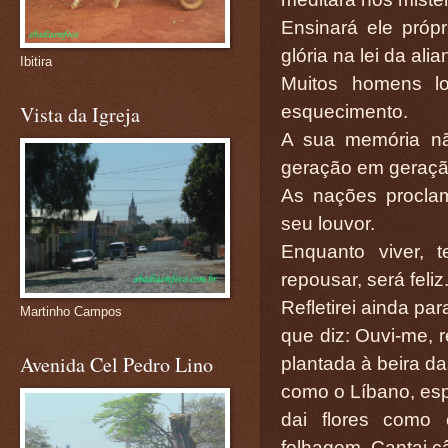
Ensinará ele próp
glória na lei da ali
Ibitira
Muitos homens lo
esquecimento.
Vista da Igreja
A sua memória nã
geração em geraçã
As nações procla
seu louvor.
Enquanto viver, 
repousar, será feliz
Refletirei ainda pa
Martinho Campos
que diz: Ouvi-me, 
Avenida Cel Pedro Lino
plantada à beira d
como o Líbano, es
dai flores como 
folhagem. Cantai c