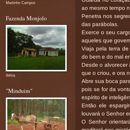
Martinho Campos
ao mesmo tempo no
Penetra nos segred
Fazenda Monjolo
das parábolas.
Exerce o seu carg
aqueles que gover
Viaja pela terra d
do bem e do mal e
Desde o alvorecer a
que o criou, e ora 
Ibitira
Abre sua boca para
pois se for da von
"Minduim"
espírito de inteligên
Então ele esparg
louvará o Senhor e
O Senhor orientar
meditará nos mistér