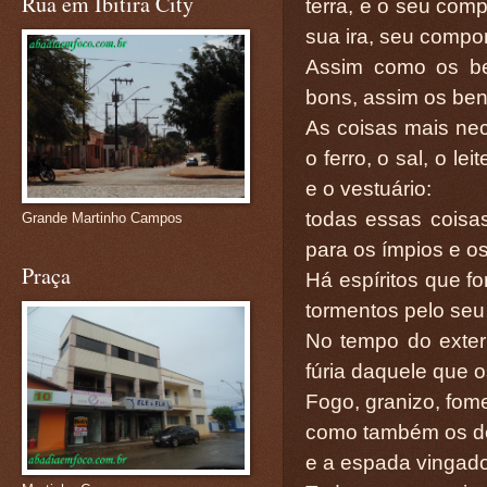
Rua em Ibitira City
terra, e o seu com
sua ira, seu compo
Assim como os ben
bons, assim os ben
As coisas mais nec
o ferro, o sal, o lei
e o vestuário:
todas essas coisa
Grande Martinho Campos
para os ímpios e o
Praça
Há espíritos que f
tormentos pelo seu 
No tempo do exter
fúria daquele que o
Fogo, granizo, fome
como também os den
e a espada vingado