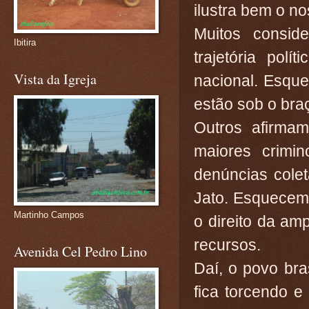
ilustra bem o no
Muitos consid
Ibitira
trajetória pol
Vista da Igreja
nacional. Esqu
estão sob o braç
Outros afirma
maiores crimi
denúncias cole
Jato. Esquecem
Martinho Campos
o direito da am
recursos.
Avenida Cel Pedro Lino
Daí, o povo bra
fica torcendo 