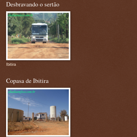
Desbravando o sertão
Ibitira
Copasa de Ibitira