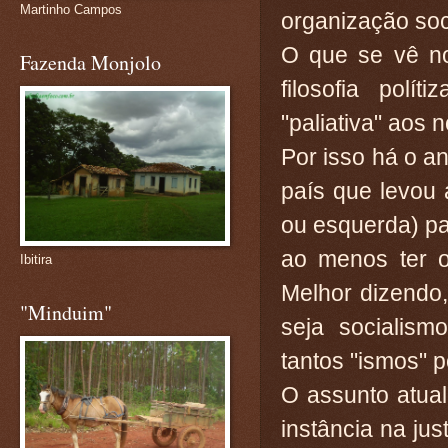
Martinho Campos
organização soc
O que se vê no
Fazenda Monjolo
filosofia polí
"paliativa" aos 
Por isso há o a
país que levou 
ou esquerda) pa
ao menos ter o
Ibitira
Melhor dizendo
"Minduim"
seja socialism
tantos "ismos" p
O assunto atua
instância na jus