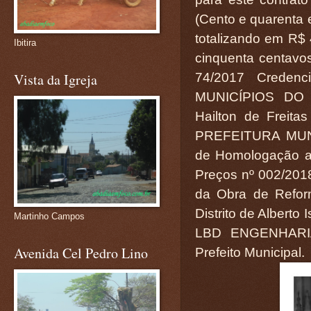
(Cento e quarenta e
totalizando em R$ 
Ibitira
cinquenta centavos
74/2017 Creden
Vista da Igreja
MUNICÍPIOS DO
Hailton de Freita
PREFEITURA MUN
de Homologação ao
Preços nº 002/201
da Obra de Refor
Distrito de Albert
Martinho Campos
LBD ENGENHARIA 
Avenida Cel Pedro Lino
Prefeito Municipal.