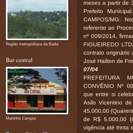
meses a partir de 
Prefeito Munic
CAMPOS/MG: Nono
referente ao Proce
nº 009/2014, fi
FIGUEIREDO LTDA-
Região metropolitana da Badia
contrato originário
Bar central
José Hailton de Fre
07/04
PREFEITURA M
CONVÊNIO Nº 006
que entre si cel
Asilo Vicentino d
45.000,00 (Quarenta
de R$ 5.000,00 (C
Martinho Campos
vigência até trinta