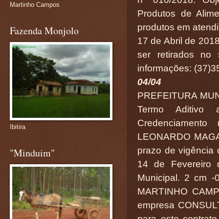
Martinho Campos
Produtos de Alime
produtos em atendi
Fazenda Monjolo
17 de Abril de 201
ser retirados no 
informações: (37)3
04/04
PREFEITURA MUN
Termo Aditivo 
Credenciamento
Ibitira
LEONARDO MAGAL
prazo de vigência 
"Minduim"
14 de Fevereiro 
Municipal. 2 cm
MARTINHO CAMPOS
empresa CONSULT
para este contrat