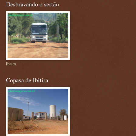
Desbravando o sertão
Ibitira
Copasa de Ibitira