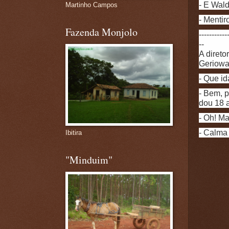
- E Wald
Martinho Campos
- Mentir
Fazenda Monjolo
-----------
--
A direto
Geriowa
- Que i
- Bem, p
dou 18 a
- Oh! Ma
- Calma 
Ibitira
"Minduim"