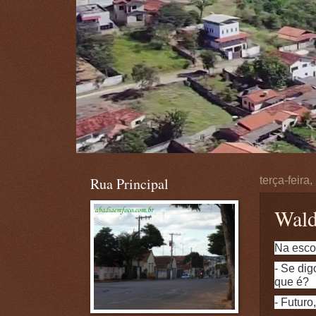
Rua Principal
terça-feira
Wald
Na escol
- Se dig
que é?
- Futuro