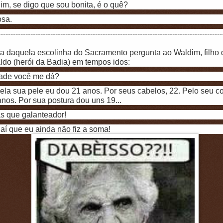
im, se digo que sou bonita, é o quê?
osa.
------------------------------------------------------------------------------------------
ra daquela escolinha do Sacramento pergunta ao Waldim, filho 
ldo (herói da Badia) em tempos idos:
dade você me dá?
ela sua pele eu dou 21 anos. Por seus cabelos, 22. Pelo seu co
nos. Por sua postura dou uns 19...
s que galanteador!
aí que eu ainda não fiz a soma!