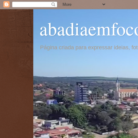
abadiaemfoc
Página criada para expressar ideias, f