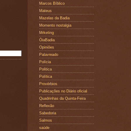
Marcos Bíblico
Mateus
Mazelas da Badia
Momento nostalgia
Mrketing
ÓiaBadia
Opiniões
Palavreado
Polícia
Politica
Política
Provérbios
Publicações no Diário oficial
Quadrinhas da Quinta-Feira
Reflexão
Sabedoria
Salmos
saúde