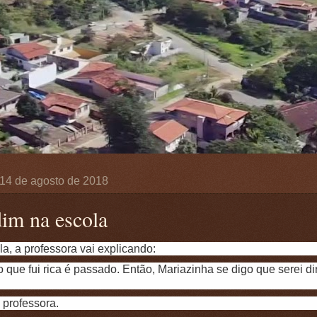
, 14 de agosto de 2018
im na escola
a, a professora vai explicando:
o que fui rica é passado. Então, Mariazinha se digo que serei dir
, professora.