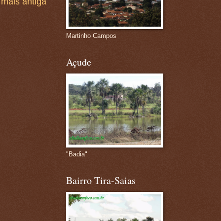
mais antiga
Martinho Campos
Açude
"Badia"
Bairro Tira-Saias