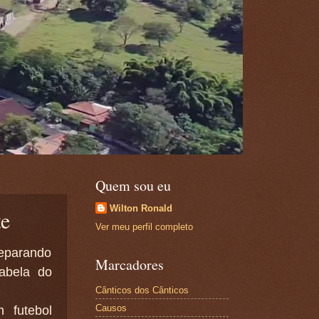
Quem sou eu
Wilton Ronald
te
Ver meu perfil completo
eparando
Marcadores
tabela do
Cânticos dos Cânticos
Causos
 futebol