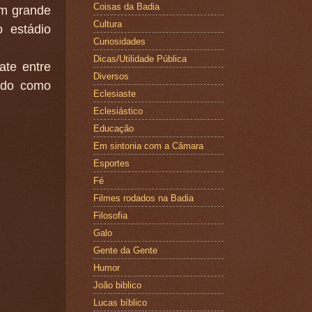
Coisas da Badia
um grande
Cultura
 estádio
Curiosidades
Dicas/Utilidade Pública
ate entre
Diversos
ido como
Eclesiaste
Eclesiástico
Educação
Em sintonia com a Câmara
Esportes
Fé
Filmes rodados na Badia
Filosofia
Galo
Gente da Gente
Humor
João biblico
Lucas bíblico