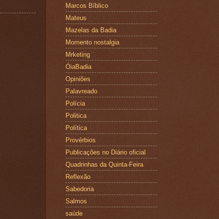
Marcos Bíblico
Mateus
Mazelas da Badia
Momento nostalgia
Mrketing
ÓiaBadia
Opiniões
Palavreado
Polícia
Politica
Política
Provérbios
Publicações no Diário oficial
Quadrinhas da Quinta-Feira
Reflexão
Sabedoria
Salmos
saúde