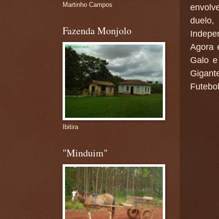
Martinho Campos
envolve
duelo,
Fazenda Monjolo
Indepen
Agora 
Galo e
Gigant
Futebol
Ibitira
"Minduim"