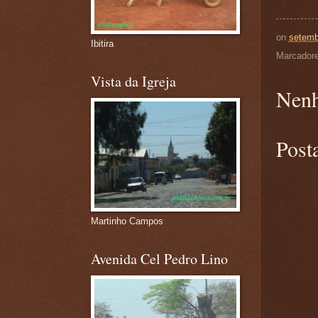
on
setemb
Ibitira
Marcador
Vista da Igreja
Nenh
Post
Martinho Campos
Avenida Cel Pedro Lino