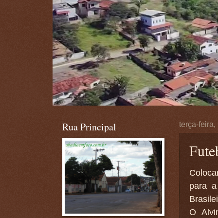
Rua Principal
terça-feira
Futeb
Coloca
para a
Brasile
O Alvi