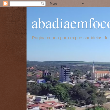
abadiaemfoc
Página criada para expressar ideias, f