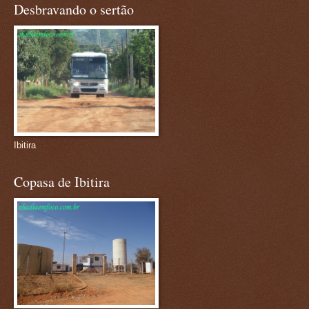
Desbravando o sertão
Ibitira
Copasa de Ibitira