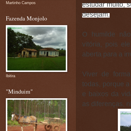
estudar muito, 
Martinho Campos
desejam.
Fazenda Monjolo
O humilde não
vitória, pois e
aberta para a in
Viver de form
Ibitira
todas, porque a
"Minduim"
e baixos da vid
as diferenças, 