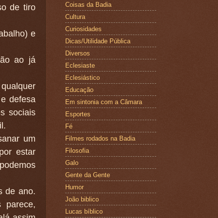
Coisas da Badia
o de tiro
Cultura
Curiosidades
abalho) e
Dicas/Utilidade Pública
Diversos
ão ao já
Eclesiaste
Eclesiástico
 qualquer
Educação
 e defesa
Em sintonia com a Câmara
s sociais
Esportes
l.
Fé
 sanar um
Filmes rodados na Badia
por estar
Filosofia
Galo
 podemos
Gente da Gente
Humor
s de ano.
João biblico
 parece,
Lucas bíblico
alá assim