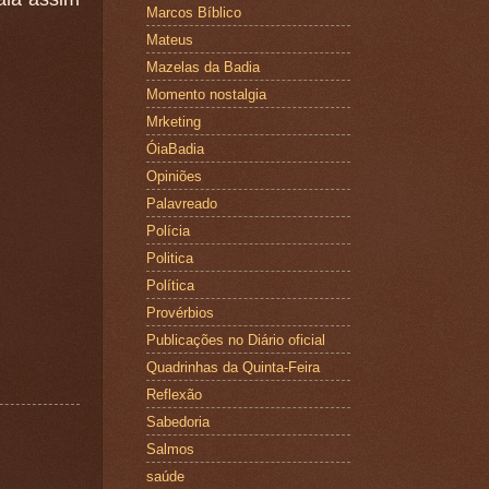
Marcos Bíblico
Mateus
Mazelas da Badia
Momento nostalgia
Mrketing
ÓiaBadia
Opiniões
Palavreado
Polícia
Politica
Política
Provérbios
Publicações no Diário oficial
Quadrinhas da Quinta-Feira
Reflexão
Sabedoria
Salmos
saúde