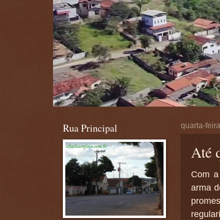
Rua Principal
quarta-feir
Até 
Com a 
arma d
promess
regular