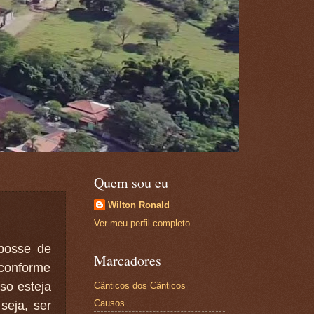
Quem sou eu
Wilton Ronald
Ver meu perfil completo
 posse de
Marcadores
 conforme
so esteja
Cânticos dos Cânticos
Causos
seja, ser