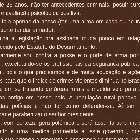
e 25 anos, não ter antecedentes criminais, posuir curs
 e avaliação psicológica positiva.
o fala apenas da posse (ter uma arma em casa ou no tr
porte (andar armado).
tica a legislação ora assinada muda pouco em relaç
lecido pelo Estatuto do Desarmamento.
ularmente sou contra a posse e o porte de arma por
, excetuando-se os profissionais da segurança pública
al, pois o que precisamos é de muita educação e açõe
s para que o índice de crimes violentos diminua no Brasi
a, em se tratando de áreas rurais a medida veio para
ma antigo em nosso país. A população rural penava 
das polícias e não ter como defender-se. Aí sim
ar e parabenizar o senhor presidente.
, com certeza, gera polêmica e será assunto para mai
anto é uma medida prometida e, este governo , nos
á sua agenda e renovará a esperança do brasileiro. Ox