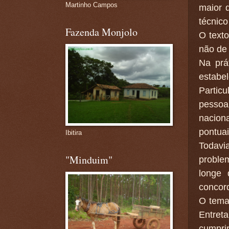
Martinho Campos
maior d
técnico
Fazenda Monjolo
O text
não de 
Na prá
estabe
Partic
pessoa 
nacion
pontuai
Ibitira
Todavi
"Minduim"
proble
longe 
concord
O tema
Entret
cumprir