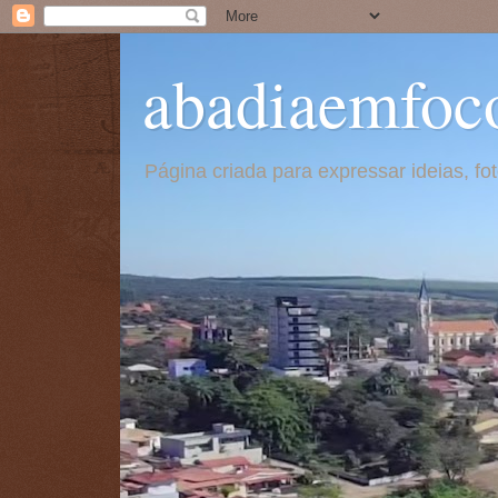
abadiaemfoc
Página criada para expressar ideias, f