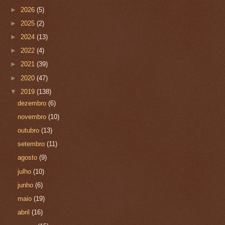
►
2026
(5)
►
2025
(2)
►
2024
(13)
►
2022
(4)
►
2021
(39)
►
2020
(47)
▼
2019
(138)
dezembro
(6)
novembro
(10)
outubro
(13)
setembro
(11)
agosto
(9)
julho
(10)
junho
(6)
maio
(19)
abril
(16)