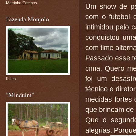
Martinho Campos
Um show de pa
com o futebol 
Fazenda Monjolo
intimidou pelo 
conquistou uma 
com time alterna
Passado esse ter
cima. Quero me
foi um desastr
Ibitira
técnico e direto
"Minduim"
medidas fortes 
que brincam de 
Que o segundo 
alegrias. Porqu