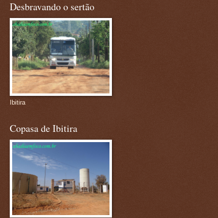
Desbravando o sertão
Ibitira
Copasa de Ibitira