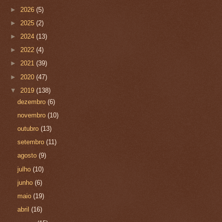
►
2026
(5)
►
2025
(2)
►
2024
(13)
►
2022
(4)
►
2021
(39)
►
2020
(47)
▼
2019
(138)
dezembro
(6)
novembro
(10)
outubro
(13)
setembro
(11)
agosto
(9)
julho
(10)
junho
(6)
maio
(19)
abril
(16)