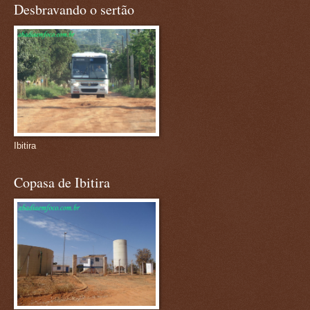
Desbravando o sertão
Ibitira
Copasa de Ibitira