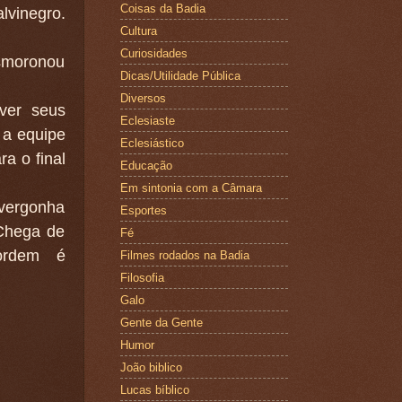
Coisas da Badia
lvinegro.
Cultura
Curiosidades
esmoronou
Dicas/Utilidade Pública
Diversos
ver seus
Eclesiaste
 a equipe
Eclesiástico
a o final
Educação
Em sintonia com a Câmara
 vergonha
Esportes
 Chega de
Fé
ordem é
Filmes rodados na Badia
Filosofia
Galo
Gente da Gente
Humor
João biblico
Lucas bíblico