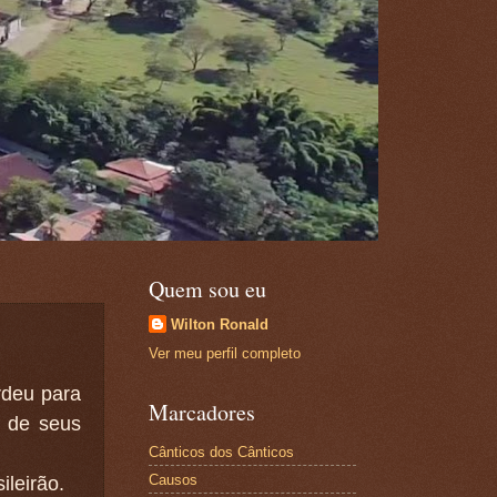
Quem sou eu
Wilton Ronald
Ver meu perfil completo
rdeu para
Marcadores
e de seus
Cânticos dos Cânticos
Causos
ileirão.