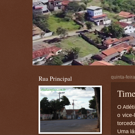
Rua Principal
quinta-feir
Time
O Atlé
o vice
torcedo
Uma lás