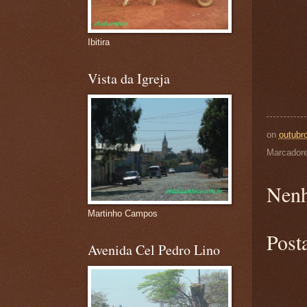
Ibitira
Vista da Igreja
on
outubr
Marcador
Nenh
Martinho Campos
Post
Avenida Cel Pedro Lino