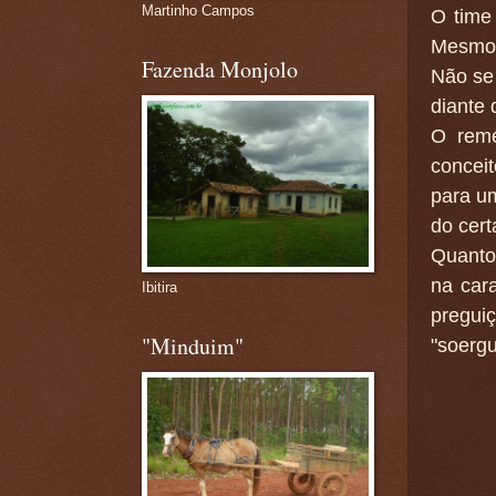
Martinho Campos
O time
Mesmo 
Fazenda Monjolo
Não se
diante 
O remé
concei
para um
do cer
Quanto
na car
Ibitira
pregu
"Minduim"
"soergu