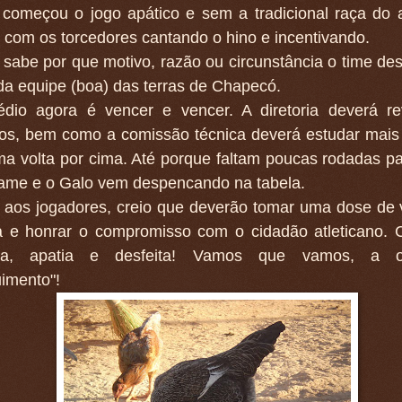
 começou o jogo apático e sem a tradicional raça do a
com os torcedores cantando o hino e incentivando.
 sabe por que motivo, razão ou circunstância o time d
da equipe (boa) das terras de Chapecó.
dio agora é vencer e vencer. A diretoria deverá re
tos, bem como a comissão técnica deverá estudar mais
a volta por cima. Até porque faltam poucas rodadas par
tame e o Galo vem despencando na tabela.
 aos jogadores, creio que deverão tomar uma dose de
a e honrar o compromisso com o cidadão atleticano.
iça, apatia e desfeita! Vamos que vamos, a 
imento"!