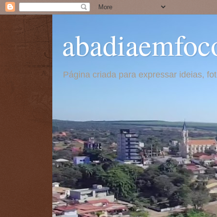
abadiaemfoc
Página criada para expressar ideias, f