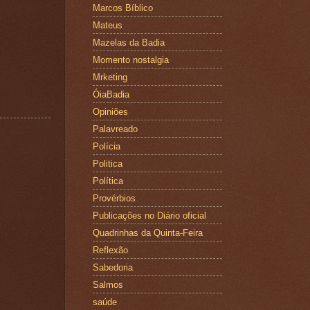
Marcos Bíblico
Mateus
Mazelas da Badia
Momento nostalgia
Mrketing
ÓiaBadia
Opiniões
Palavreado
Polícia
Politica
Política
Provérbios
Publicações no Diário oficial
Quadrinhas da Quinta-Feira
Reflexão
Sabedoria
Salmos
saúde