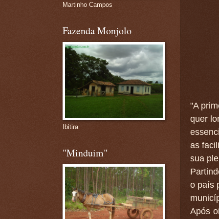
Martinho Campos
Fazenda Monjolo
"A prim
quer lo
Ibitira
essenci
as faci
"Minduim"
sua ple
Partin
o país 
municíp
Após o