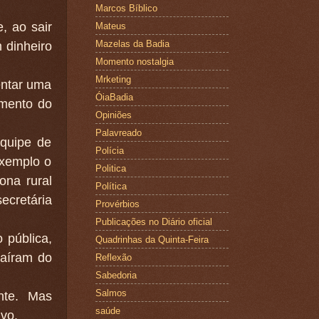
Marcos Bíblico
, ao sair
Mateus
Mazelas da Badia
 dinheiro
Momento nostalgia
Mrketing
entar uma
ÓiaBadia
imento do
Opiniões
Palavreado
equipe de
Polícia
exemplo o
Politica
ona rural
Política
ecretária
Provérbios
Publicações no Diário oficial
 pública,
Quadrinhas da Quinta-Feira
saíram do
Reflexão
Sabedoria
Salmos
nte. Mas
saúde
ivo.