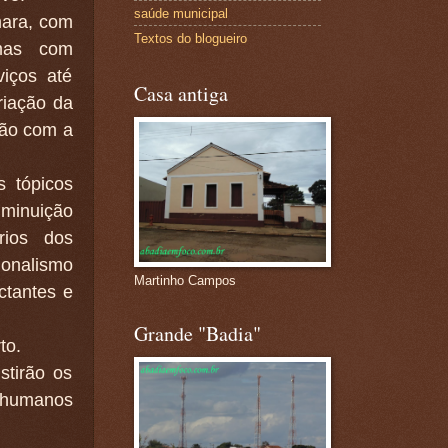
saúde municipal
mara, com
Textos do blogueiro
 mas com
viços até
Casa antiga
riação da
ção com a
s tópicos
iminuição
rios dos
ionalismo
Martinho Campos
ctantes e
Grande "Badia"
to.
stirão os
 humanos