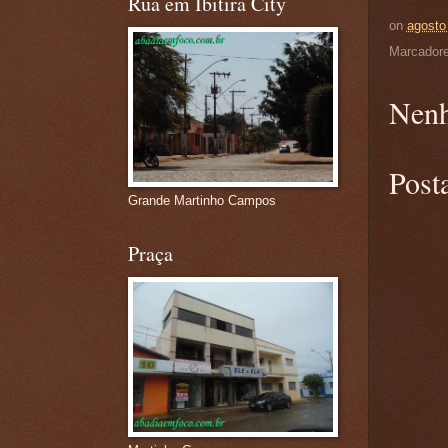
Rua em Ibitira City
on
agosto
Marcador
Nenh
Post
Grande Martinho Campos
Praça