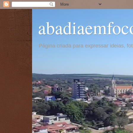
abadiaemfoc
Página criada para expressar ideias, f