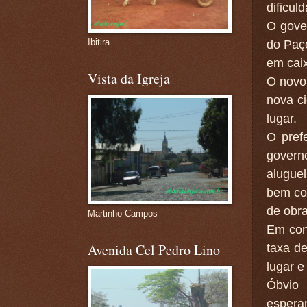
dificuld
O gover
Ibitira
do Paç
em cai
Vista da Igreja
O novo
nova c
lugar.
O pref
govern
alugue
bem com
de obra
Martinho Campos
Em con
Avenida Cel Pedro Lino
taxa de
lugar e
Óbvio 
espera