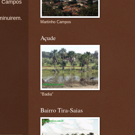
o Campos
minuirem.
Martinho Campos
Açude
"Badia"
Bairro Tira-Saias