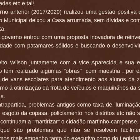
ades etc e tal!
no anterior (2017/2020) realizou uma gestão positiva e
o Municipal deixou a Casa arrumada, sem dívidas e com
xa.
 governo entrou com uma proposta inovadora de reinv
idade com patamares sólidos e buscando o desenvolv
eito Wilson juntamente com a vice Aparecida e sua 
o tem realizado algumas "obras" com maestria , por 
l de vans escolares para atendimento aos alunos da z
o a otimização da frota de veículos e maquinários da s
s.
trapartida, problemas antigos como taxa de iluminação
 esgoto da copasa, policiamento nos distritos etc não 
 continuam a "martirizar" o cidadão martinho-campense.
que são problemas que não se resolvem facilme
mos mais empenho tanto do executivo como do Legislat