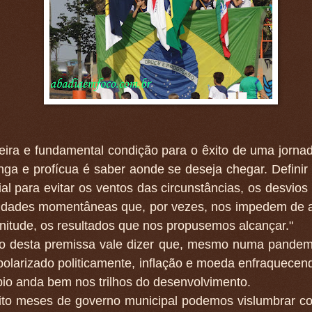
eira e fundamental condição para o êxito de uma jorna
nga e profícua é saber aonde se deseja chegar. Definir
al para evitar os ventos das circunstâncias, os desvios 
lidades momentâneas que, por vezes, nos impedem de at
nitude, os resultados que nos propusemos alcançar."
do desta premissa vale dizer que, mesmo numa pande
polarizado politicamente, inflação e moeda enfraquecen
io anda bem nos trilhos do desenvolvimento.
ito meses de governo municipal podemos vislumbrar co