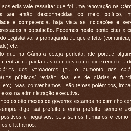
 aos edis vale ressaltar que foi uma renovação na Câ
as até então desconhecidas do meio político,
dade e competência, haja vista as indicações e ser
prestados à população. Podemos neste ponto citar a c
do Legislativo, a propaganda do que é feito (comunica
de) etc.
lo que na Câmara esteja perfeito, até porque algun
am entrar na pauta das reuniões como por exemplo: a d
alários dos vereadores (ou o aumento dos salá
nários públicos/ revisão das leis de diárias e func
o, etc). Mas, convenhamos , são temas polêmicos, impa
lexos na administração executiva.
ndo os oito meses de governo: estamos no caminho cer
empre digo: sai prefeito e entra prefeito, sempre exi
 positivos e negativos, pois somos humanos e como
mos e falhamos.