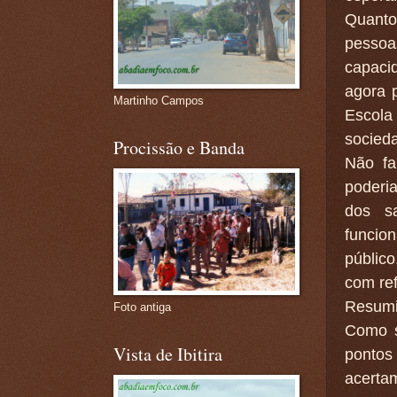
Quanto
pesso
capaci
agora 
Martinho Campos
Escola 
socieda
Procissão e Banda
Não fa
poderi
dos s
funcio
públic
com ref
Resumi
Foto antiga
Como s
Vista de Ibitira
pontos
acerta