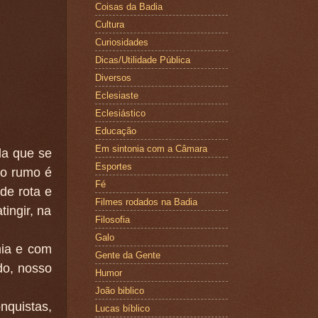
Coisas da Badia
Cultura
Curiosidades
Dicas/Utilidade Pública
Diversos
Eclesiaste
Eclesiástico
Educação
Em sintonia com a Câmara
da que se
Esportes
 o rumo é
Fé
de rota e
Filmes rodados na Badia
ingir, na
Filosofia
Galo
mia e com
Gente da Gente
do, nosso
Humor
João biblico
nquistas,
Lucas bíblico