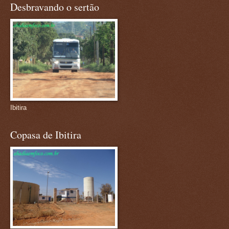
Desbravando o sertão
Ibitira
Copasa de Ibitira