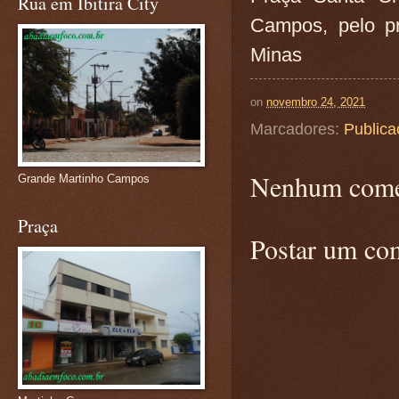
Rua em Ibitira City
Campos, pelo p
Minas
on
novembro 24, 2021
Marcadores:
Publica
Nenhum come
Grande Martinho Campos
Praça
Postar um co