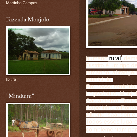
Martinho Campos
Fazenda Monjolo
humano
rural
dema
Distrito
é um tipo d
tamanho, abrangend
município.
Ibitira
Em nosso territóri
Logradouro, Monjol
"Minduim"
Sacramento. Temos
Capelinha, o Pontal
Alberto Isaacson e I
Todos esses lugare
complementam para