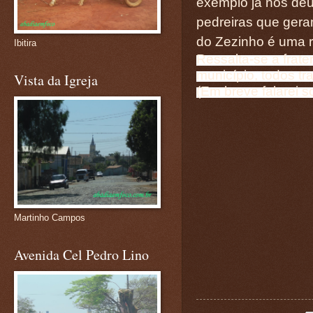
exemplo já nos deu 
pedreiras que ger
do Zezinho é uma re
Ibitira
Ressalta-se a frat
município, todos t
Vista da Igreja
(Em breve falarei s
Martinho Campos
Avenida Cel Pedro Lino