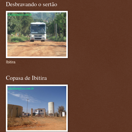
Desbravando o sertão
Ibitira
Copasa de Ibitira