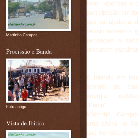
favor, abençoe e 
participação em fo
que vai ajudar a 
relacionamentos 
Martinho Campos
pensadas; e sabe
procuram espalha
Procissão e Banda
E falando em fo
lembrei do ca
energia elétr
“Badia”
Foto antiga
Martinho Campo
Vista de Ibitira
uma Usina no Ri
que fornecia energ