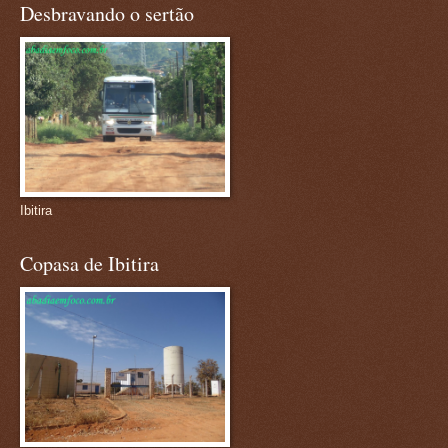
Desbravando o sertão
Ibitira
Copasa de Ibitira