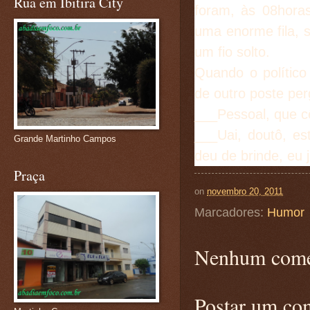
Rua em Ibitira City
foram, às 08horas
uma enorme fila, 
um fio solto.
Quando o político
de outro poste pe
___Pessoal, que c
___Uai, doutô, e
Grande Martinho Campos
deu de brinde, eu j
Praça
on
novembro 20, 2011
Marcadores:
Humor
Nenhum come
Postar um co