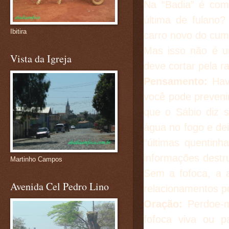
Na “Badia” é com
última de fulano
Ibitira
carro novo do cump
Mas isso não é u
Vista da Igreja
deve cortar pela ra
Pensamento:
Hav
você pode prevenir
que o Sábio diz s
água no fogo e de
“últimas quentinh
informações destr
Martinho Campos
Sem a fofoca, a 
Avenida Cel Pedro Lino
relacionamentos p
Oração:
Perdoe-
fofoca viva ou p