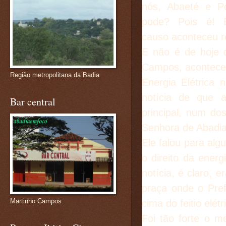
nós, Abaeté e P
pode? Pois é! 
causo aconteceu r
E não é de hoje 
Campos, acontece.
Região metropolitana da Badia
Energia Elétrica
notícia de que 
Bar central
principal, num do
Senhora de Abadia
Ele falou para alg
o direito da ener
notícia, é claro, 
praça onde o Pre
Martinho Campos
cima do feitio elétr
Foi tão forte o me