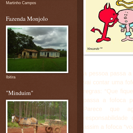
Martinho Campos
Fazenda Monjolo
a pessoa passa a
Ibitira
vai contar uma fo
regras: “Que fiqu
"Minduim"
passa a fofoca p
Parece que agi
responsabilidade
assim a fofoca “v