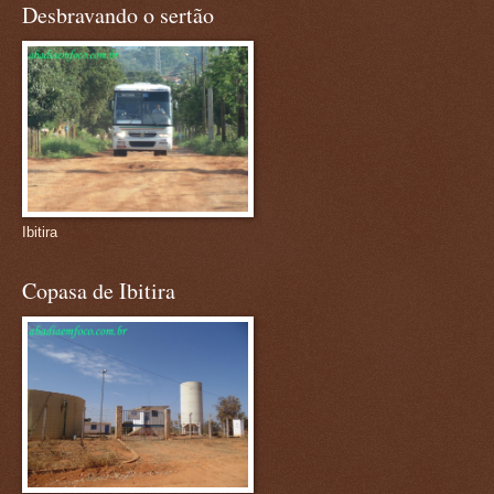
Desbravando o sertão
Ibitira
Copasa de Ibitira