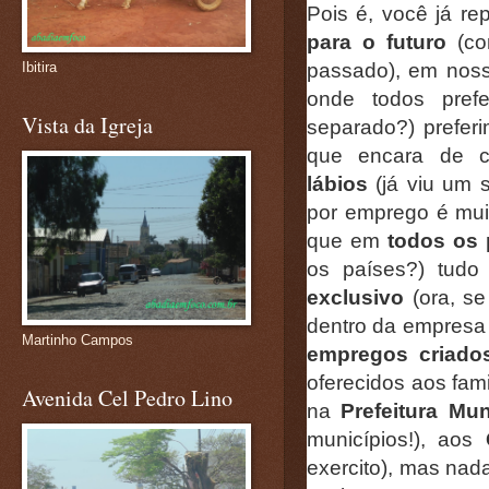
Pois é, você já r
para o futuro
(co
passado), em nos
Ibitira
onde todos pref
Vista da Igreja
separado?) prefer
que encara de c
lábios
(já viu um 
por emprego é muit
que em
todos os
os países?) tud
exclusivo
(ora, se
dentro da empresa
Martinho Campos
empregos criado
oferecidos aos fam
Avenida Cel Pedro Lino
na
Prefeitura Mun
municípios!), aos
exercito), mas nada