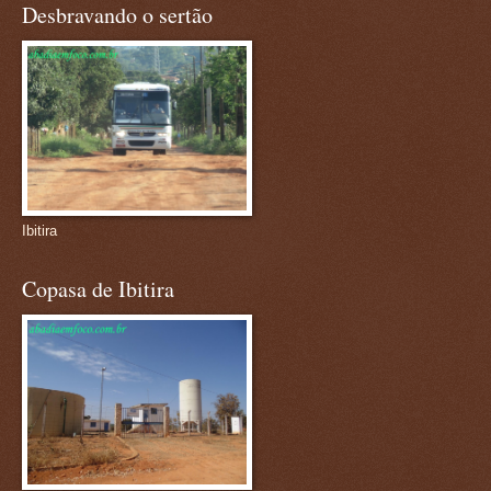
Desbravando o sertão
Ibitira
Copasa de Ibitira