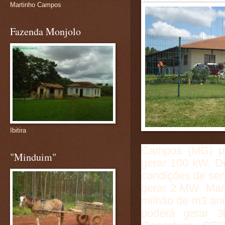
Martinho Campos
Fazenda Monjolo
Ibitira
Campos (MG) pa
"Minduim"
gerar 100 kW. De
condições de ser
gerar 2 MW. Mant
milhão de m3 anu
poderá gerar 3