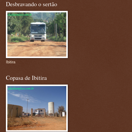
Desbravando o sertão
Ibitira
Copasa de Ibitira