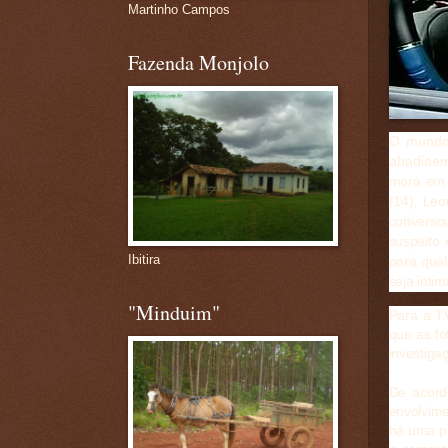
Martinho Campos
Fazenda Monjolo
O mundo 
abadiae
mora em
(14), Leo
converso
suspeito
Ibitira
para qual
seja inti
"Minduim"
Para a TV
que as fo
investiga
De acord
envolvime
há uma pa