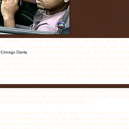
realmente é pequeno, ainda mais depois da internet. Vejam bem
mfoco,
um dos suspeitos de violar e roubar fotos íntimas do email de 
Córrego Danta
, no Centro-Oeste de Minas Gerais. No fim da manhã de
nam Pereira Santos, de 20 anos, foi à cidade de Luz, aqui bem perti
u pela primeira vez com o advogado que vai defendê-lo. Orientado pel
 não se apresentou à polícia, mas entregou uma carta informando que 
quer esclarecimento. A informação é de que o advogado o orientou a ag
mado.
 Integração, afiliada Rede Globo, o suspeito afirmou que não particip
tos foram envidas para ele por um amigo de São Paulo. "Não, não fiz is
ções vão comprovar quem fez isso", se defendeu.
o com a delegada da Polícia Civil de Luz, Elenita Batista, Leonam é 
nto com fraudes bancárias e, por isso, a polícia apreendeu o computado
sta com o nome 'CAROLA', criada no dia 13 de fevereiro. Mas segundo 