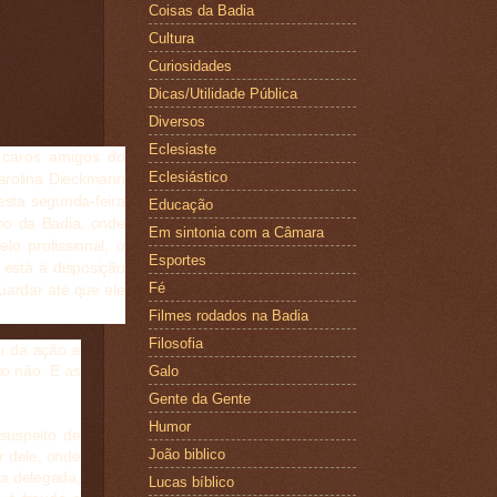
Coisas da Badia
Cultura
Curiosidades
Dicas/Utilidade Pública
Diversos
Eclesiaste
 caros amigos do
Eclesiástico
Carolina Dieckmann
sta segunda-feira
Educação
nho da Badia, onde
Em sintonia com a Câmara
o profissional, o
Esportes
está à disposição
Fé
uardar até que ele
Filmes rodados na Badia
Filosofia
ou da ação e
so não. E as
Galo
Gente da Gente
Humor
suspeito de
João biblico
r dele, onde
a delegada,
Lucas bíblico