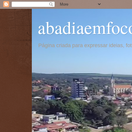
abadiaemfoc
Página criada para expressar ideias, f