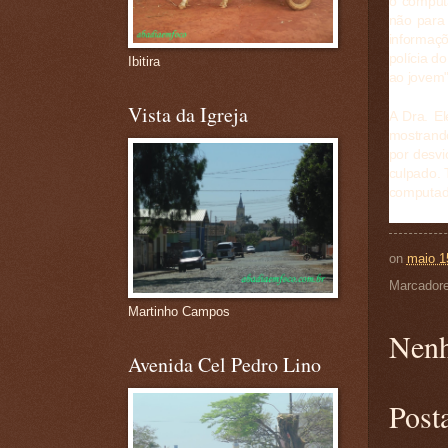
o computa
não para 
informaç
polícia d
Ibitira
ao jovem"
Vista da Igreja
A Dra. El
mostrando
por desvi
culpado. 
computado
on
maio 1
Marcador
Martinho Campos
Nenh
Avenida Cel Pedro Lino
Post