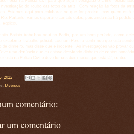
dor está na Polícia Civil para que seja investigado o crime relacionad
investigação do roubo das fotos da atriz. "Com relação às fotos da atr
ões. Estamos aqui para colaborar no que for preciso, mas quem está 
o Rio. Portanto, vamos esperar o contato deles, pois ainda não há pedido 
, explicou.
enita Batista trabalhou aqui na Badia, por um bom período, como deleg
 excelente trabalho policial.
Leonam Pereira confirmou que está sendo 
o de dinheiro, mas disse que é inocente. "As investigações vão provar q
Teve uma denúncia que eu estava desviando dinheiro de contas bancári
r está na Polícia Civil e deve ter uns dois meses que está lá", contou.
5, 2012
es:
Diversos
um comentário:
ar um comentário