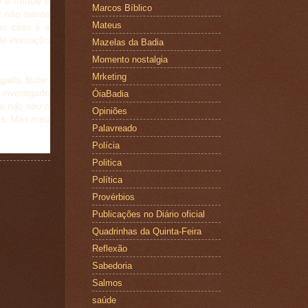
o à fraude e
Marcos Bíblico
iz não temos
Mateus
no caso é a
de intimação
Mazelas da Badia
Momento nostalgia
Mrketing
ada titular,
investigado
ÓiaBadia
ue não sou o
Opiniões
as. Mas meu
Palavreado
Polícia
Politica
Política
Provérbios
Publicações no Diário oficial
Quadrinhas da Quinta-Feira
Reflexão
Sabedoria
Salmos
saúde