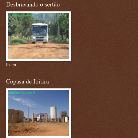
Desbravando o sertão
Ibitira
Copasa de Ibitira