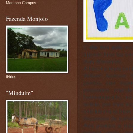
Martinho Campos
Fazenda Monjolo
O
dia dos pais
no 
agosto. Isso faz 
dias diferentes.
A história mais co
William Jackson 
Ibitira
perdeu sua espo
pequenos, criando
"Minduim"
homenageá-lo, n
sentia, por este te
criá-los muito bem.
dezenove de junho
Aos poucos a data
cidade onde mo