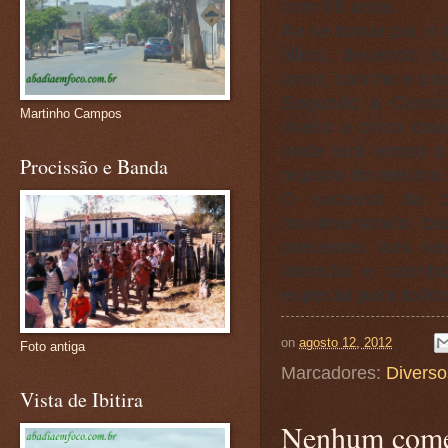
com 98 anos.
Ao se tornar pai, 
filhos, devendo s
amor, carinho e pro
Segundo a Constit
Martinho Campos
direito a cinco di
onde terá tempo p
Procissão e Banda
registro do mesmo, 
O sucesso da c
movimentando bas
presentes aos se
atenção e carinh
especial para todos
on
agosto 12, 2012
Foto antiga
Marcadores:
Diverso
Vista de Ibitira
Nenhum come