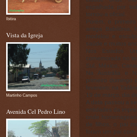
espalhada por to
tornou-a oficial.
Ibitira
Porém, o primeir
antiga Babilônia
Vista da Igreja
modelou e esculp
saúde e muitos ano
Nos Estados Uni
comemorada no ter
Sul, México, Canad
Na Austrália e 
primeiro domingo d
fevereiro; na Tailân
19 de março, dia d
Martinho Campos
A data passou a se
entidades da impre
Avenida Cel Pedro Lino
onde homenagearia
de filhos, o pai 
foram um pai com t