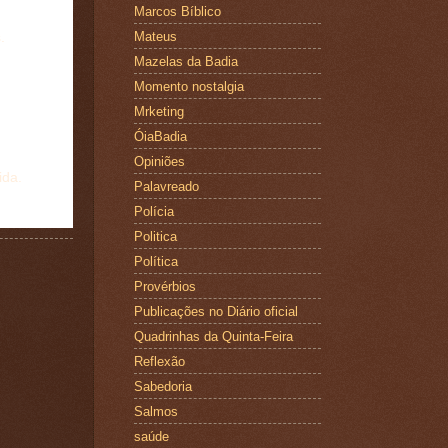
Marcos Bíblico
Mateus
.
Mazelas da Badia
Momento nostalgia
Mrketing
ÓiaBadia
Opiniões
ida.
Palavreado
Polícia
Politica
Política
Provérbios
Publicações no Diário oficial
Quadrinhas da Quinta-Feira
Reflexão
Sabedoria
Salmos
saúde