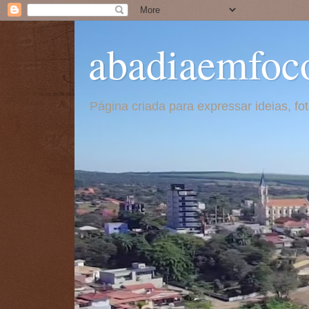
abadiaemfoc
Página criada para expressar ideias, f