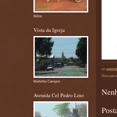
Ibitira
Vista da Igreja
S
on
setemb
Marcador
Martinho Campos
Nenh
Avenida Cel Pedro Lino
Post