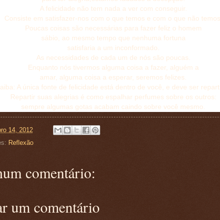
A felicidade não tem nada a ver com conseguir.
Consiste em satisfazer-nos com o que temos e com o que não temos
Poucas coisas são necessárias para fazer feliz o homem
sábio, ao mesmo tempo que nenhuma fortuna
satisfaria a um inconformado.
As necessidades de cada um de nós são poucas.
Enquanto nós tivermos alguma coisa a fazer, alguém a
amar, alguma coisa a esperar, seremos felizes.
aiba: A única fonte de felicidade está dentro de você, e deve ser repart
Repartir suas alegrias é como espalhar perfumes sobre os outros:
sempre algumas gotas acabam caindo sobre você mesmo.
ro 14, 2012
es:
Reflexão
um comentário:
ar um comentário