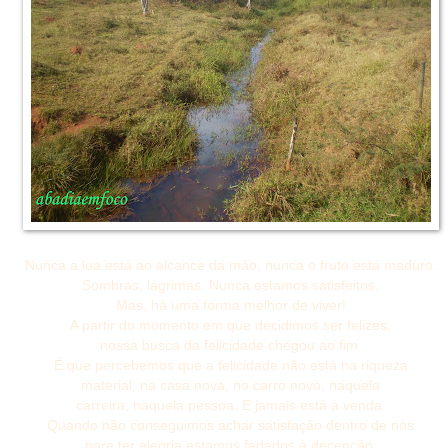
Nunca a lua está ao alcance da mão, nunca o fruto está maduro.
Sombras, lágrimas. Nunca estamos satisfeitos.
Mas, há uma forma melhor de viver!
A partir do momento em que decidimos ser felizes,
nossa busca da felicidade chegou ao fim.
É que percebemos que a felicidade não está na riqueza
material, na casa nova, no carro novo, naquela
carreira, naquela pessoa. E jamais está à venda.
Quando não conseguimos achar satisfação dentro de nós
para ter alegria,estamos fadados à decepção.