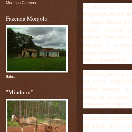
Martinho Campos
No dia 09/10 é o D
responsável por li
Fazenda Monjolo
O papel desse prof
separar a carne que
preferir. Também é
higiene e mante
imprescindíveis pa
uma clientela fixa.
Os açougueiros, g
Ibitira
ou casas especia
árabe “as-soq”, qu
"Minduim"
designar as casas
“homem do talho”.
O primeiro registro
de 1254, na forma