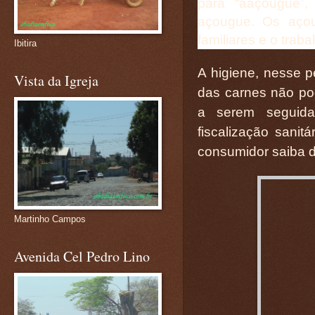
para “aaçougue”,
açougue. Os açou
familiares e o trab
Ibitira
A higiene, nesse p
Vista da Igreja
das carnes não pod
a serem seguida
fiscalização sanit
consumidor saiba d
Martinho Campos
Avenida Cel Pedro Lino