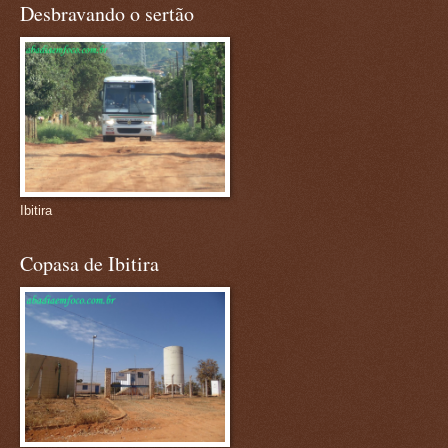
Desbravando o sertão
Ibitira
Copasa de Ibitira