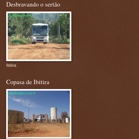
Desbravando o sertão
Ibitira
Copasa de Ibitira