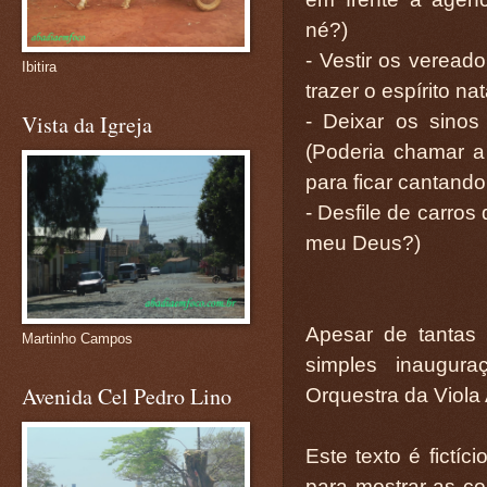
né?)
- Vestir os vereado
Ibitira
trazer o espírito na
- Deixar os sinos
Vista da Igreja
(Poderia chamar a
para ficar cantand
- Desfile de carros
meu Deus?)
Apesar de tantas
Martinho Campos
simples inaugur
Avenida Cel Pedro Lino
Orquestra da Viola
Este texto é fictí
para mostrar as co