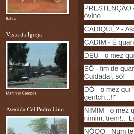
PRESTENÇÃO - É
ovino.
Ibitira
CADIQUÊ? - Assi
Vista da Igreja
CADIM - É quan
DEU - o mez qui 
SÔ - fim de qu
Cuidadaí, sô!
DÓ - o mez qui "
Martinho Campos
gentch...!!"
Avenida Cel Pedro Lino
NIMIM - o mez q
nimim, trem!... L
NÓOO - Num tem