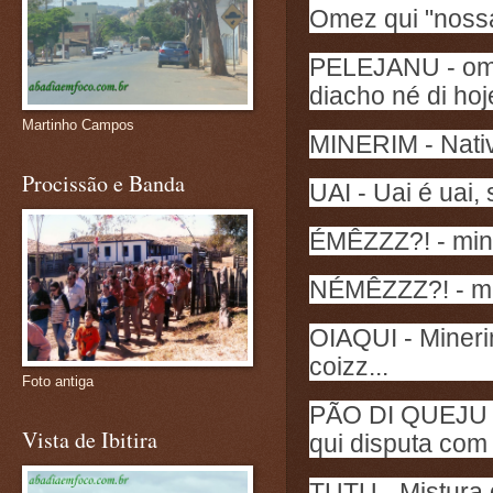
Omez qui "nossa
PELEJANU - ome
diacho né di hoj
Martinho Campos
MINERIM - Nativ
Procissão e Banda
UAI - Uai é uai, 
ÉMÊZZZ?! - min
NÉMÊZZZ?! - mi
OIAQUI - Miner
coizz...
Foto antiga
PÃO DI QUEJU -
Vista de Ibitira
qui disputa com
TUTU - Mistura 