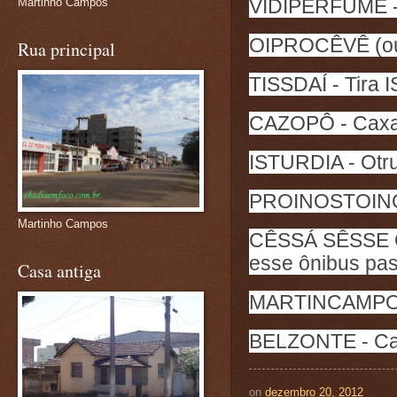
VIDIPERFUME - 
Martinho Campos
OIPROCÊVÊ (ou 
Rua principal
TISSDAÍ - Tira I
CAZOPÔ - Caxa 
ISTURDIA - Otru
PROINOSTOINO?
Martinho Campos
CÊSSÁ SÊSSE 
esse ônibus pa
Casa antiga
MARTINCAMPO -
BELZONTE - Cap
on
dezembro 20, 2012