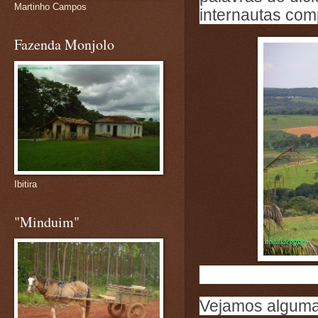
Martinho Campos
internautas co
Fazenda Monjolo
Ibitira
"Minduim"
Vejamos alguma