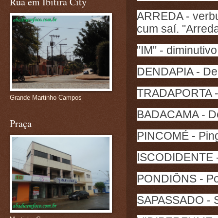
Rua em Ibitira City
ARREDA - verbu 
cum saí. "Arreda
"IM" - diminutivo
DENDAPIA - Den
TRADAPORTA - A
Grande Martinho Campos
BADACAMA - De
Praça
PINCOMÉ - Ping
ISCODIDENTE - 
PONDIÔNS - Pon
SAPASSADO - S