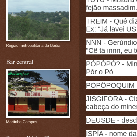
fejão massadim.
TREIM - Qué diz
Ex: "Já lavei US
NNN - Gerúndio 
Região metropolitana da Badia
"Cê tá innn, eu t
Bar central
PÓPÔPÓ? - Mine
Pôr o Pó.
PÓPÔPOQUIM - R
JISGIFORA - Cid
cabeça do miner
DEUSDE - desde.
Martinho Campos
ISPÍA - nome da