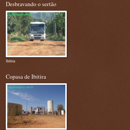
Desbravando o sertão
Ibitira
Copasa de Ibitira