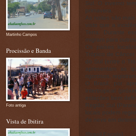
Sul. O inverno te
primavera.
As noites são mais
visto que a incidê
Terra. Durante e
Martinho Campos
migram para outros l
Os países locali
Procissão e Banda
Trópico de Câncer 
do Sul (entre o Tró
apresentam as qu
rigorosos, registra
O Brasil, por apr
Intertropical (pró
estações bem defin
Região Sul (Paran
Foto antiga
locais podem regis
de neve em determ
Vista de Ibitira
(Brasil Escola)