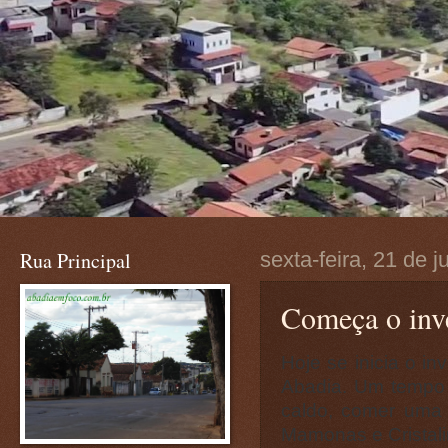
Rua Principal
sexta-feira, 21 de 
Começa o inv
Hoje se inicia o i
Abadia. Um tempo 
caldo, comer uma b
Mamonas e Cristali