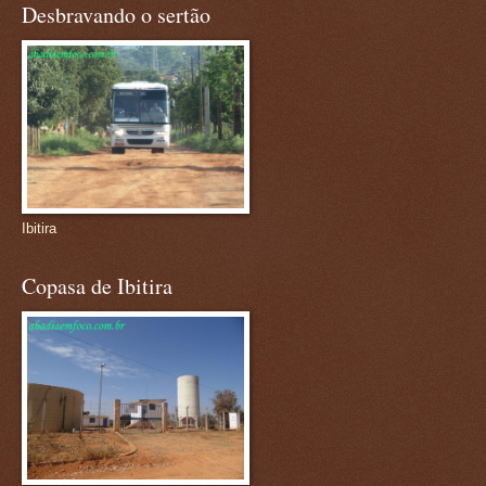
Desbravando o sertão
Ibitira
Copasa de Ibitira