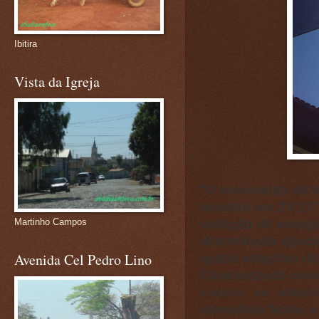
Ibitira
Vista da Igreja
"O movimento de tr
terrestre em 23°27’
variação de energia
Martinho Campos
determinada époc
quatro estações do
Avenida Cel Pedro Lino
Caracterizado como
inverno se ente
Hemisfério Norte; 