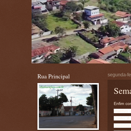
Rua Principal
segunda-fe
Sema
Enfim co
objetivo
Cristo.
A 
Santíssi