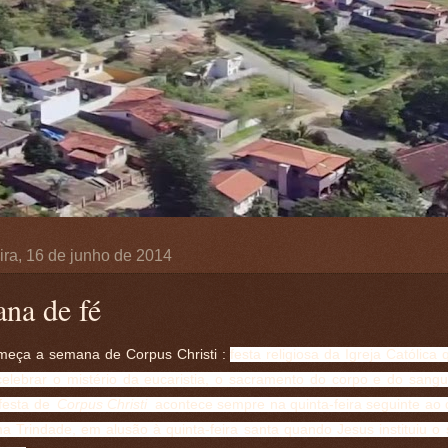
ira, 16 de junho de 2014
na de fé
meça a semana de Corpus Christi :
festa religiosa da Igreja Católica
 celebrar o
mistério da eucaristia
, o sacramento do corpo e do sang
festa de
Corpus Christi
acontece sempre na quinta-feira seguinte ao
ma Trindade, em alusão à quinta-feira santa quando Jesus instituiu o