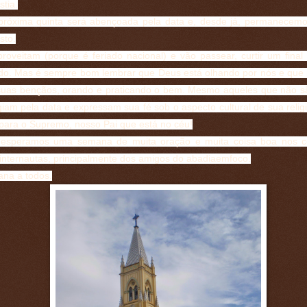
stia.
próxima quinta será abençoada pela data e, desde já, permanecem
sto.
proveitam (porque é feriado nacional) e vão passear, curtir um fina
do. Mas é sempre bom lembrar que Deus está olhando por nós e que
r suas bençãos, orando e praticando o bem. Mesmo aqueles que não sã
iam pela data e expressam sua fé sob o aspecto cultural de sua relig
 para o Supremo, nosso Pai que está no céu!
 esperamos uma semana de muita oração e muita coisa boa nos c
 internautas, principalmente dos amigos do abadiaemfoco.
na a todos.