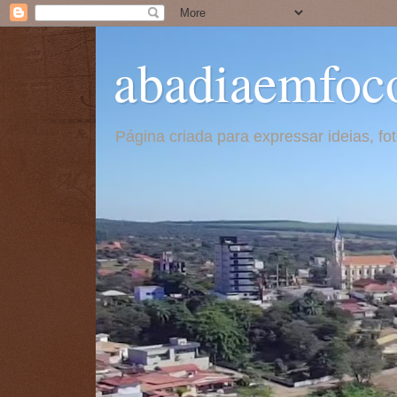
abadiaemfoc
Página criada para expressar ideias, f