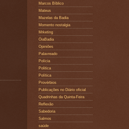
Marcos Bíblico
Mateus
Mazelas da Badia
Momento nostalgia
Mrketing
ÓiaBadia
Opiniões
Palavreado
Polícia
Politica
Política
Provérbios
Publicações no Diário oficial
Quadrinhas da Quinta-Feira
Reflexão
Sabedoria
Salmos
saúde