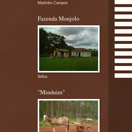
da eucari
Martinho Campos
Então a 
Jesus Cri
Fazenda Monjolo
Muitos a
prolonga
retribui
se contag
voltados
Por isso
todos os
Boa sema
Ibitira
"Minduim"