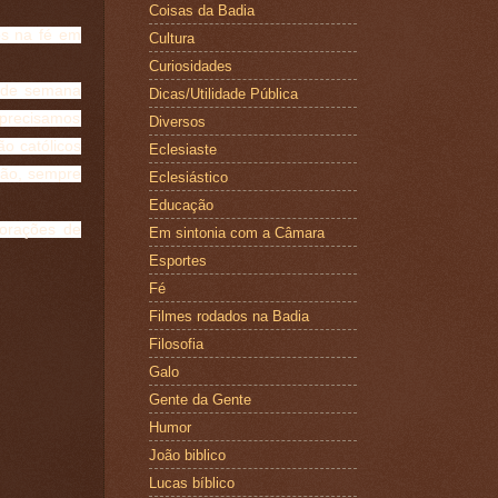
Coisas da Badia
os na fé em
Cultura
Curiosidades
l de semana
Dicas/Utilidade Pública
 precisamos
Diversos
o católicos
Eclesiaste
ião, sempre
Eclesiástico
Educação
orações de
Em sintonia com a Câmara
Esportes
Fé
Filmes rodados na Badia
Filosofia
Galo
Gente da Gente
Humor
João biblico
Lucas bíblico