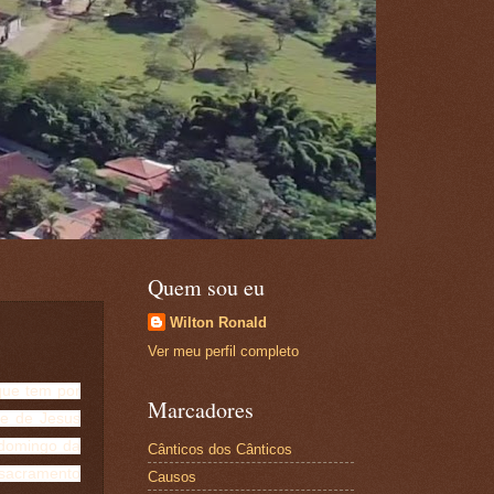
Quem sou eu
Wilton Ronald
Ver meu perfil completo
 que tem por
Marcadores
ue de Jesus
 domingo da
Cânticos dos Cânticos
 sacramento
Causos