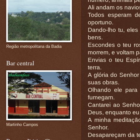
Ali andam os navios
Todos esperam de
oportuno.
Dando-lho tu, ele
bens.
Escondes o teu rost
Região metropolitana da Badia
morrem, e voltam p
Envias o teu Espír
Bar central
terra.
A glória do Senhor
suas obras.
Olhando ele para 
fumegam.
Cantarei ao Senho
Deus, enquanto eu t
A minha meditação
Martinho Campos
Senhor.
Desapareçam da te