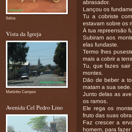
abrasador.
Lançou os fundamen
Tu a cobriste co
Ibitira
estavam sobre os 
À tua repreensão f
Vista da Igreja
Subiram aos monte
elas fundaste.
Termo lhes pusest
mais a cobrir a terr
Tu, que fazes sair
montes.
Dão de beber a t
matam a sua sede.
Martinho Campos
Junto delas as ave
os ramos.
Avenida Cel Pedro Lino
Ele rega os monte
fruto das suas obra
Faz crescer a erv
homem, para fazer s