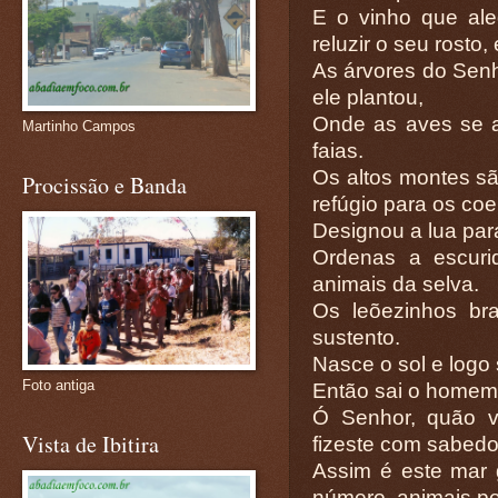
E o vinho que al
reluzir o seu rosto
As árvores do Senh
ele plantou,
Onde as aves se 
Martinho Campos
faias.
Os altos montes s
Procissão e Banda
refúgio para os coe
Designou a lua par
Ordenas a escuri
animais da selva.
Os leõezinhos b
sustento.
Nasce o sol e logo
Foto antiga
Então sai o homem à
Ó Senhor, quão v
Vista de Ibitira
fizeste com sabedor
Assim é este mar
número, animais p