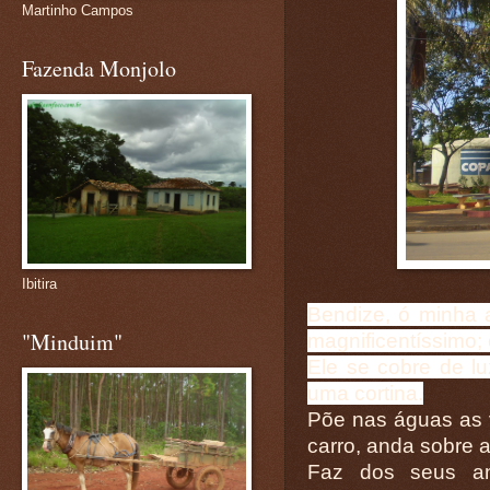
Martinho Campos
Fazenda Monjolo
Ibitira
Bendize, ó minha
"Minduim"
magnificentíssimo; 
Ele se cobre de l
uma cortina.
Põe nas águas as 
carro, anda sobre 
Faz dos seus anj