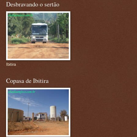
Desbravando o sertão
Ibitira
Copasa de Ibitira