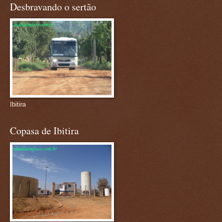
Desbravando o sertão
Ibitira
Copasa de Ibitira