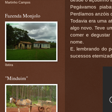
Martinho Campos
Pegávamos piabas
Perdíamos anzóis 
Fazenda Monjolo
Todavia era uma at
algo novo. Teve u
comer e degustar 
nome.
E, lembrando do p
sucessos eterniza
Ibitira
"Minduim"