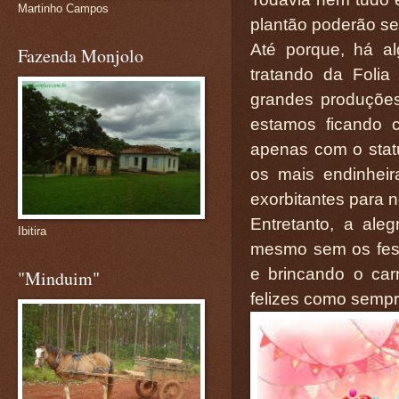
Martinho Campos
plantão poderão se 
Até porque, há a
Fazenda Monjolo
tratando da Foli
grandes produçõe
estamos ficando 
apenas com o statu
os mais endinhei
exorbitantes para n
Entretanto, a ale
Ibitira
mesmo sem os fest
e brincando o ca
"Minduim"
felizes como sempr