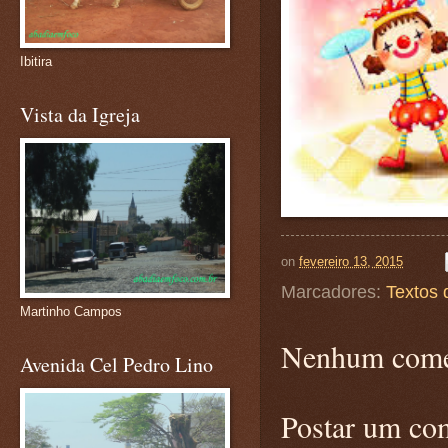
Ibitira
Vista da Igreja
on
fevereiro 13, 2015
Marcadores:
Textos 
Martinho Campos
Nenhum come
Avenida Cel Pedro Lino
Postar um co