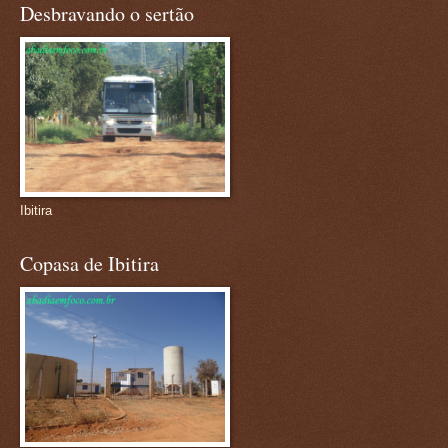
Desbravando o sertão
Ibitira
Copasa de Ibitira