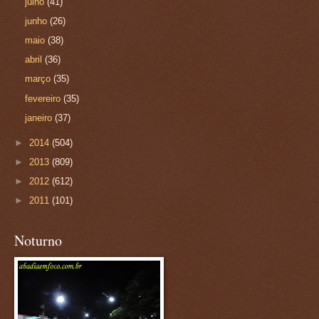
julho
(41)
junho
(26)
maio
(38)
abril
(36)
março
(35)
fevereiro
(35)
janeiro
(37)
►
2014
(504)
►
2013
(809)
►
2012
(612)
►
2011
(101)
Noturno