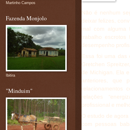
Martinho Campos
Não é nenhum seg
Fazenda Monjolo
deixar felizes, co
mal com alguma f
trabalho escrotos
desempenho profiss
Essa foi uma das 
Gretchen Spreitze
de Michigan. Ela 
Ibitira
anteriores, que 
relacionamentos 
"Minduim"
relações “energ
profissional e melh
O estudo de agora 
com pessoas baba