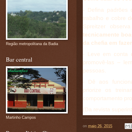
- Defina padrões
trabalho e cobre d
Spreitzer observ
tecnicamente boa
da chefia em faze
Região metropolitana da Badia
- Leve em conta 
Bar central
promovê-las – le
pessoas.
- Dê aos funcion
priorize os trei
comportamento prof
(Da revista superin
Martinho Campos
on
maio 26, 2015