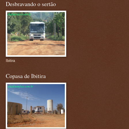
Desbravando o sertão
Ibitira
Copasa de Ibitira