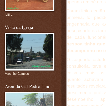
apenas um pé no s
Foram feitos então
Ibitira
primeira, foi pe
engenharia que a
Vista da Igreja
pesquisadores ta
de cada funcioná
pessoa tinha que
desempenho no t
O segundo estudo
consultoria, tev
coisa a mais: os
Martinho Campos
quanto achavam 
Avenida Cel Pedro Lino
resultados revela
crescimento profi
desempenho, a
“desenergizantes”.