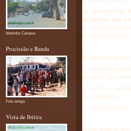
“
A perspectiva 
negativos das p
mostrou a ela que
Martinho Campos
podem adotar para 
Procissão e Banda
Como lidar se voc
- Limite tanto qua
babacas, sem med
- Aumente o temp
se sentir bem.
Foto antiga
- Tenha certeza de 
Vista de Ibitira
Como lidar se voc