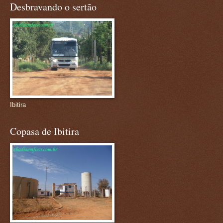
Desbravando o sertão
Ibitira
Copasa de Ibitira