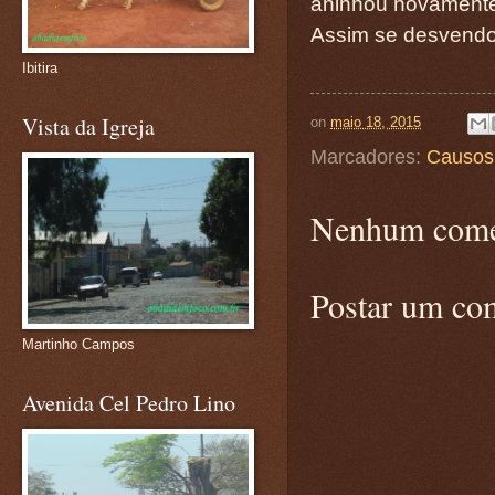
aninhou novament
Assim se desvendou
Ibitira
Vista da Igreja
on
maio 18, 2015
Marcadores:
Causos
Nenhum come
Postar um co
Martinho Campos
Avenida Cel Pedro Lino