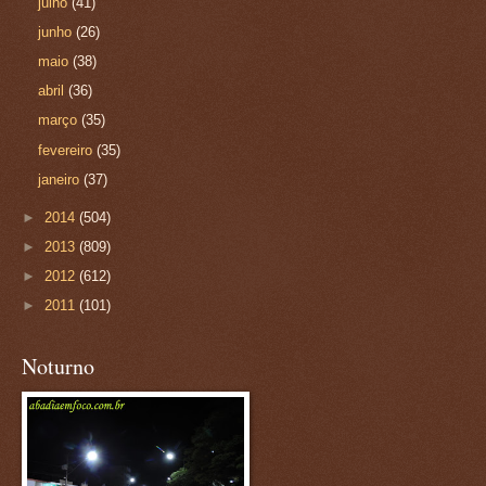
julho
(41)
junho
(26)
maio
(38)
abril
(36)
março
(35)
fevereiro
(35)
janeiro
(37)
►
2014
(504)
►
2013
(809)
►
2012
(612)
►
2011
(101)
Noturno