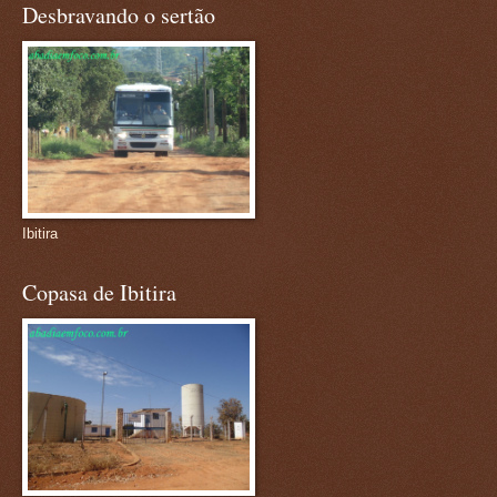
Desbravando o sertão
Ibitira
Copasa de Ibitira