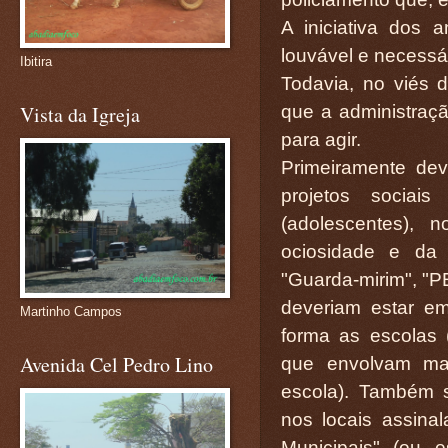
A iniciativa dos
louvável e necessár
Ibitira
Todavia, no viés 
que a administraçã
Vista da Igreja
para agir.
Primeiramente dev
projetos sociai
(adolescentes), 
ociosidade e da 
"Guarda-mirim", "P
deveriam estar e
Martinho Campos
forma as escolas 
Avenida Cel Pedro Lino
que envolvam mai
escola). Também s
nos locais assina
Municipais" (ou 