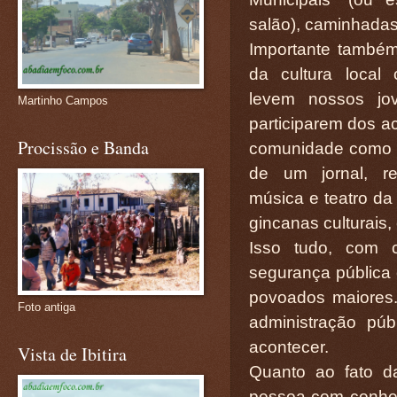
salão), caminhadas
Importante também
da cultura local
levem nossos jo
Martinho Campos
participarem dos a
Procissão e Banda
comunidade como p
de um jornal, r
música e teatro da 
gincanas culturais,
Isso tudo, com c
segurança pública 
povoados maiores.
Foto antiga
administração púb
acontecer.
Vista de Ibitira
Quanto ao fato d
pessoa com conheci