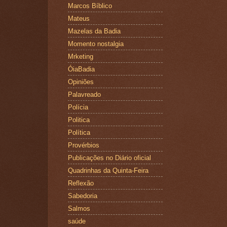
Marcos Bíblico
Mateus
Mazelas da Badia
Momento nostalgia
Mrketing
ÓiaBadia
Opiniões
Palavreado
Polícia
Politica
Política
Provérbios
Publicações no Diário oficial
Quadrinhas da Quinta-Feira
Reflexão
Sabedoria
Salmos
saúde