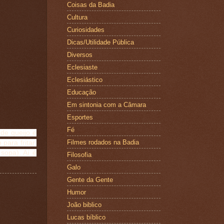
Coisas da Badia
Cultura
Curiosidades
Dicas/Utilidade Pública
Diversos
Eclesiaste
Eclesiástico
Educação
Em sintonia com a Câmara
Esportes
Fé
de queijo e
Filmes rodados na Badia
para fritar.
sopa). Aí é
Filosofia
Galo
Gente da Gente
Humor
João biblico
Lucas bíblico