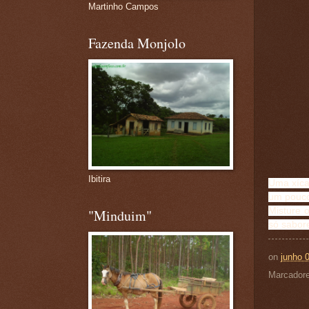
Martinho Campos
Fazenda Monjolo
Ibitira
Uma xícar
um pouco 
Misture o
"Minduim"
só sabor
on
junho 
Marcador