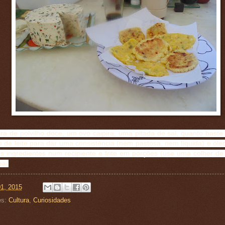
a de polvilho doce, um ovo caipira, uma pitada de sal, quanto baste 
de leite para dar uma consistência (nem pastosa, nem líquida) e óleo 
s ingredientes num recipiente e frite em porções (use uma colher de 
ear
01, 2015
es:
Cultura
,
Curiosidades