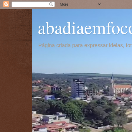
abadiaemfoc
Página criada para expressar ideias, f