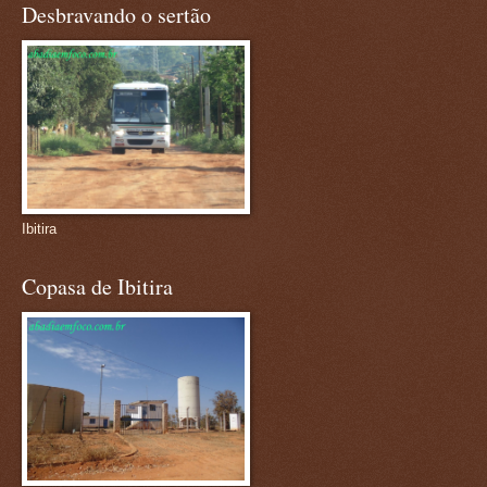
Desbravando o sertão
Ibitira
Copasa de Ibitira