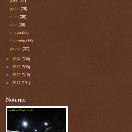
julho
(41)
junho
(26)
maio
(38)
abril
(36)
março
(35)
fevereiro
(35)
janeiro
(37)
►
2014
(504)
►
2013
(809)
►
2012
(612)
►
2011
(101)
Noturno