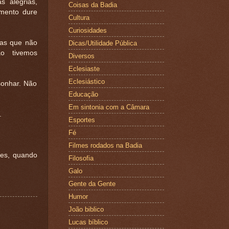
 alegrias,
Coisas da Badia
mento dure
Cultura
Curiosidades
mas que não
Dicas/Utilidade Pública
ão tivemos
Diversos
Eclesiaste
Eclesiástico
sonhar. Não
Educação
Em sintonia com a Câmara
.
Esportes
Fé
Filmes rodados na Badia
es, quando
Filosofia
Galo
Gente da Gente
Humor
João biblico
Lucas bíblico