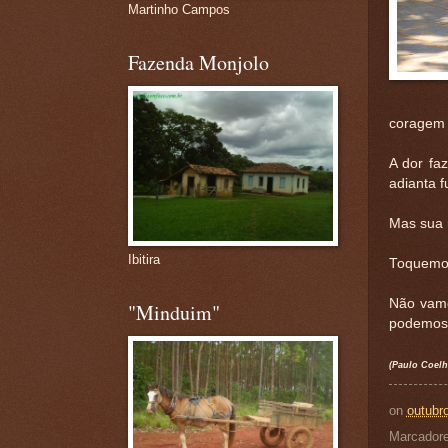
Martinho Campos
Fazenda Monjolo
coragem 
A dor fa
adianta f
Mas sua ú
Ibitira
Toquemos
Não vamo
"Minduim"
podemos 
(Paulo Coelh
on
outubr
Marcador