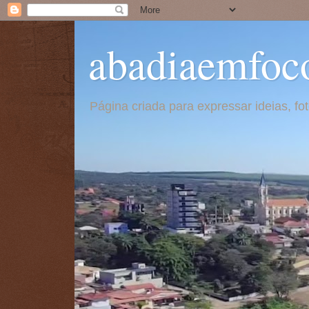
abadiaemfoc
Página criada para expressar ideias, f