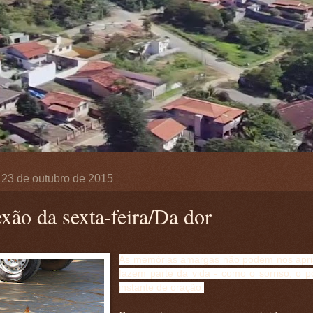
, 23 de outubro de 2015
exão da sexta-feira/Da dor
As memórias amargas não podem nos apris
fazem parte da vida - como o sorriso, o po
instante de oração.