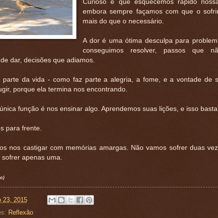
Curioso é que esquecemos rápido nossas
embora sempre façamos com que o sofri
mais do que o necessário.
A dor é uma ótima desculpa para proble
conseguimos resolver, passos que n
de dar, decisões que adiamos.
z parte da vida - como faz parte a alegria, a fome, e a vontade de 
ugir, porque ela termina nos encontrando.
nica função é nos ensinar algo. Aprendemos suas lições, e isso basta
 para frente.
s nos castigar com memórias amargas. Não vamos sofrer duas vez
sofrer apenas uma.
o)
o 23, 2015
es:
Reflexão