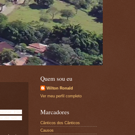
Quem sou eu
Wilton Ronald
Ver meu perfil completo
Marcadores
ionar. Elas
r do sol, o
Cânticos dos Cânticos
Causos