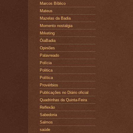
Marcos Bíblico
Mateus
Mazelas da Badia
Momento nostalgia
Mrketing
ÓiaBadia
Opiniões
Palavreado
Polícia
Politica
Política
Provérbios
Publicações no Diário oficial
Quadrinhas da Quinta-Feira
Reflexão
Sabedoria
Salmos
saúde