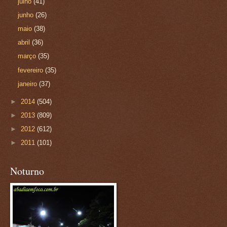
julho
(41)
junho
(26)
maio
(38)
abril
(36)
março
(35)
fevereiro
(35)
janeiro
(37)
►
2014
(504)
►
2013
(809)
►
2012
(612)
►
2011
(101)
Noturno