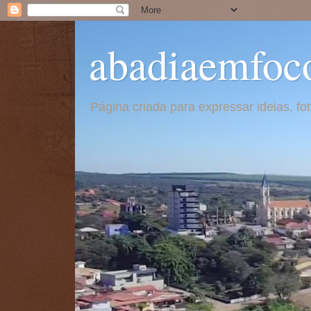
abadiaemfoc
Página criada para expressar ideias, f