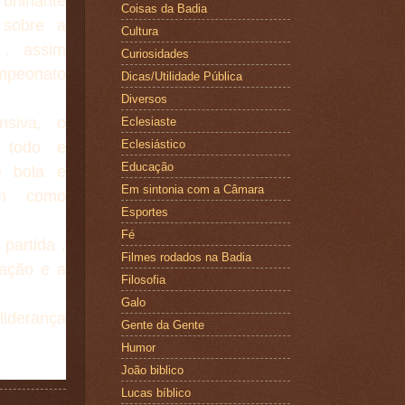
rilhante
Coisas da Badia
 sobre a
Cultura
 , assim
Curiosidades
mpeonato
Dicas/Utilidade Pública
Diversos
siva, o
Eclesiaste
Eclesiástico
o todo e
Educação
 bola e
Em sintonia com a Câmara
em como
Esportes
Fé
 partida ,
Filmes rodados na Badia
ação e a
Filosofia
Galo
liderança
Gente da Gente
Humor
João biblico
Lucas bíblico