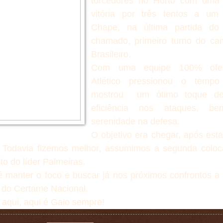
torcedores no Horto com uma b
vitória por três tentos a um
Chape, na última partida do
chamado, primeiro turno do ca
Brasileiro.
Com uma equipe 100% ofen
Atlético pressionou o temp
mostrou um ótimo toque de
eficiência nos ataques, b
serenidade na defesa.
O objetivo era chegar, após esta
 Todavia fizemos melhor, assumimos a segunda coloc
o do líder Palmeiras.
 manter o foco e buscar já nos próximos confrontos a 
 do Certame Nacional.
aqui, aqui é Galo sempre!