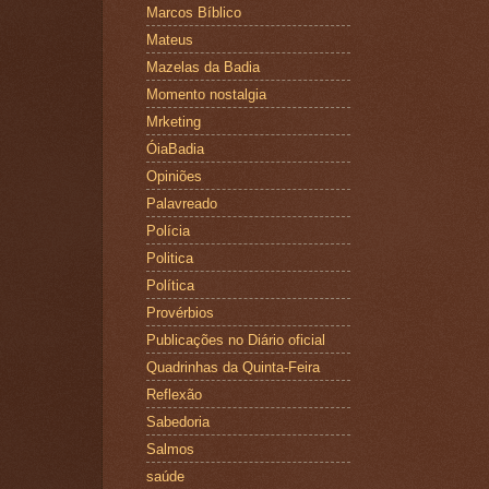
Marcos Bíblico
Mateus
Mazelas da Badia
Momento nostalgia
Mrketing
ÓiaBadia
Opiniões
Palavreado
Polícia
Politica
Política
Provérbios
Publicações no Diário oficial
Quadrinhas da Quinta-Feira
Reflexão
Sabedoria
Salmos
saúde