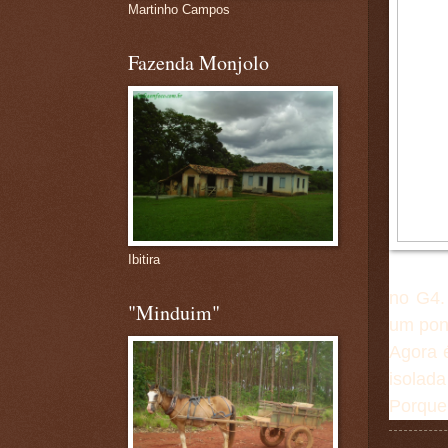
Martinho Campos
Fazenda Monjolo
Ibitira
no G4.
"Minduim"
um pont
Agora é
isolada
Porque 