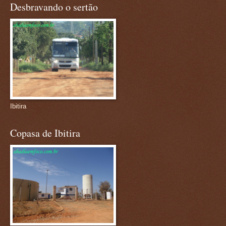
Desbravando o sertão
Ibitira
Copasa de Ibitira