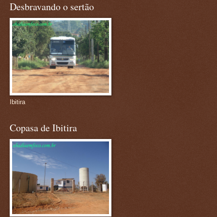
Desbravando o sertão
Ibitira
Copasa de Ibitira