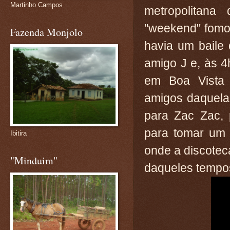
Martinho Campos
metropolitan
"weekend" fomos
Fazenda Monjolo
havia um baile 
amigo J e, às 
em Boa Vista 
amigos daquela
para Zac Zac, 
para tomar um 
Ibitira
onde a discoteca
"Minduim"
daqueles tempos