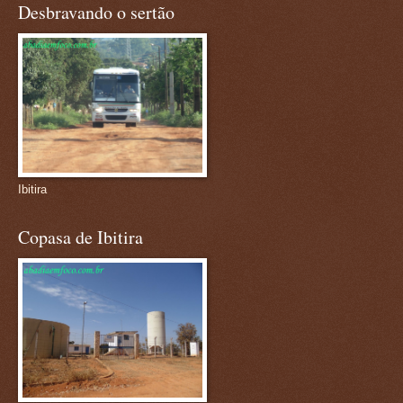
Desbravando o sertão
Ibitira
Copasa de Ibitira