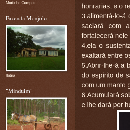
Martinho Campos
honrarias, e o 
3.alimentá-lo-á 
Fazenda Monjolo
saciará com a
fortalecerá nele
4.ela o susten
exaltará entre 
5.Abrir-lhe-á a
do espírito de s
Ibitira
com um manto g
"Minduim"
6.Acumulará sobr
e lhe dará por 