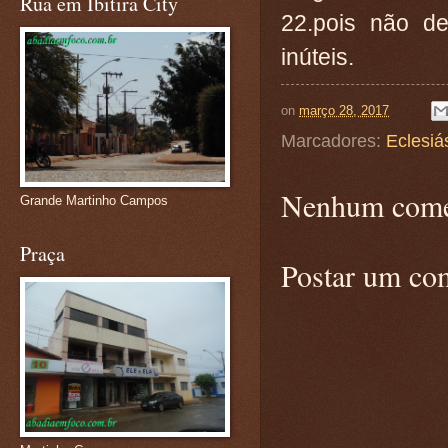
Rua em Ibitira City
22.pois não de
inúteis.
on
março 28, 2017
Marcadores:
Eclesiá
Nenhum come
Grande Martinho Campos
Praça
Postar um co