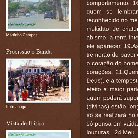
comportamento. 16
quem se lembra
reconhecido no mei
multidão de cria
Martinho Campos
abismo, a terra in
ele aparecer. 19.A
Procissão e Banda
tremerão de pavor 
o coração do home
corações. 21.Que
Deus), e a tempe
efeito a maior par
quem poderá suport
(divinas) estão l
Foto antiga
só se realizará n
Vista de Ibitira
só pensa em vaida
loucuras. 24.Meu 