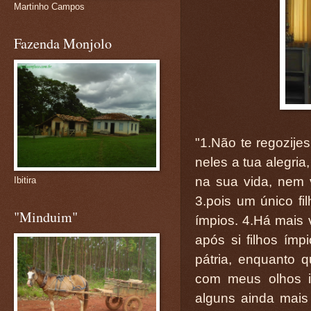
Martinho Campos
Fazenda Monjolo
"1.Não te regozije
neles a tua alegria
na sua vida, nem v
Ibitira
3.pois um único fi
"Minduim"
ímpios. 4.Há mais 
após si filhos ím
pátria, enquanto 
com meus olhos i
alguns ainda mais