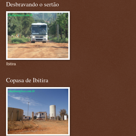
Desbravando o sertão
Ibitira
Copasa de Ibitira