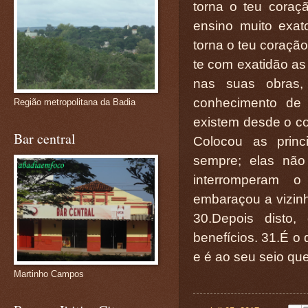
torna o teu coraç
ensino muito exato
torna o teu coração
te com exatidão as 
nas suas obras,
conhecimento de
Região metropolitana da Badia
existem desde o co
Bar central
Colocou as princ
sempre; elas não
interromperam 
embaraçou a vizinh
30.Depois disto
benefícios. 31.É o 
e é ao seu seio que
Martinho Campos