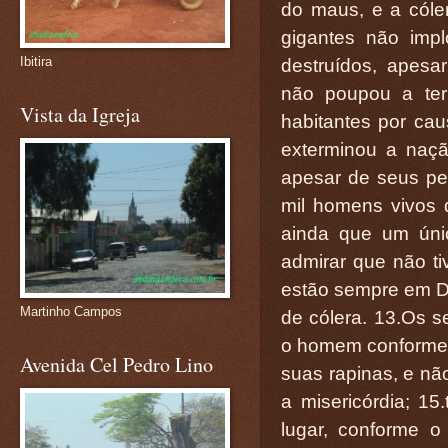
do maus, e a cóle
gigantes não imp
Ibitira
destruídos, apesa
não poupou a ter
Vista da Igreja
habitantes por cau
exterminou a naçã
apesar de seus pe
mil homens vivos 
ainda que um únic
admirar que não tiv
estão sempre em D
Martinho Campos
de cólera. 13.Os se
o homem conforme 
Avenida Cel Pedro Lino
suas rapinas, e nã
a misericórdia; 1
lugar, conforme 