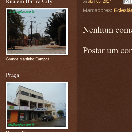
Rua em Ibitira City
on
abril 05, 2017
Marcadores:
Eclesiá
Nenhum come
Postar um co
Grande Martinho Campos
Praça